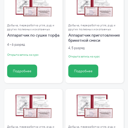
Добыча, переработка угля, руд и
Добыча, переработка угля, руд и
других полезных ископаемых
других полезных ископаемых
Аппаратчик по сушке торфа
Аппаратчик приготовления
брикетной смеси
4 - 6 разряд
4, 5 разряд
Открыта запись на курс
Открыта запись на курс
Подробнее
Подробнее
Добыча, переработка угля, руд и
Добыча, переработка угля, руд и