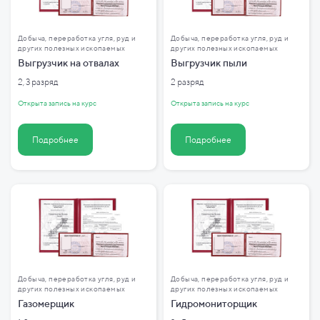
Добыча, переработка угля, руд и
Добыча, переработка угля, руд и
других полезных ископаемых
других полезных ископаемых
Выгрузчик на отвалах
Выгрузчик пыли
2, 3 разряд
2 разряд
Открыта запись на курс
Открыта запись на курс
Подробнее
Подробнее
Добыча, переработка угля, руд и
Добыча, переработка угля, руд и
других полезных ископаемых
других полезных ископаемых
Газомерщик
Гидромониторщик