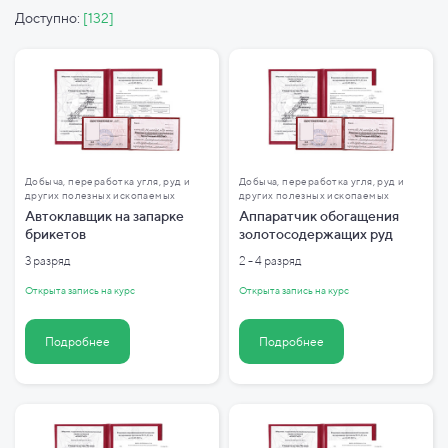
Доступно:
[132]
Добыча, переработка угля, руд и
Добыча, переработка угля, руд и
других полезных ископаемых
других полезных ископаемых
Автоклавщик на запарке
Аппаратчик обогащения
брикетов
золотосодержащих руд
3 разряд
2 - 4 разряд
Открыта запись на курс
Открыта запись на курс
Подробнее
Подробнее