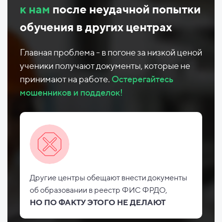
к нам
после неудачной попытки
обучения в других центрах
Главная проблема - в погоне за низкой ценой
ученики получают документы, которые не
принимают на работе.
Остерегайтесь
мошенников и подделок!
Другие центры обещают внести документы
об
образовании в реестр ФИС
ФРДО,
НО
ПО ФАКТУ ЭТОГО НЕ
ДЕЛАЮТ