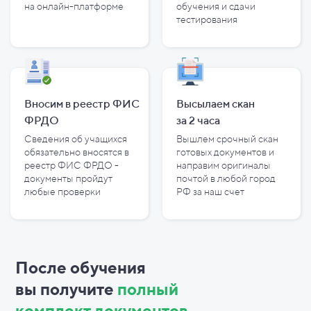
на
онлайн-платформе
обучения и
сдачи
тестирования
Вносим в реестр ФИС
Высылаем скан
ФРДО
за
2
часа
Сведения об учащихся
Вышлем срочный скан
обязательно вносятся в
готовых документов и
реестр ФИС ФРДО -
направим оригиналы
документы пройдут
почтой в любой город
любые проверки
РФ за наш счет
После обучения
вы
получите
полный
комплект документов