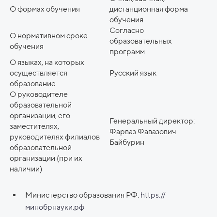
О формах обучения
дистанционная форма
обучения
Согласно
О нормативном сроке
образовательных
обучения
программ
О языках, на которых
осуществляется
Русский язык
образование
О руководителе
образовательной
организации, его
Генеральный директор:
заместителях,
Фарваз Фавазович
руководителях филиалов
Байбурин
образовательной
организации (при их
наличии)
Министерство образования РФ:
https://
минобрнауки.рф