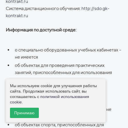
kontrakt.ru
Система дистанционного обучения:
http://sdo.gk-
kontrakt.ru
Информация по доступной среде:
о специально оборудованных учебных кабинетах –
не имеется
об объектах для проведения практических
занятий, приспособленных для использования
инвалидами и лицами с ограниченными
Мы используем cookie для улучшения работы
возможностями здоровья - не имеется
сайта. Продолжая использовать сайт, вы
о библиотеке(ах), приспособленных для
соглашаетесь с
политикой использования
использования инвалидами и лицами с
cookie
.
ограниченными возможностями здоровья - не
Принимаю
имеется
об объектах спорта, приспособленных для