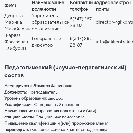
Наименование
Контактный
Адрес электрон
ФИО
должности
телефон
почты
Дуброва
Учредитель
8(347) 287-
Марина
образовательной
director@gkkontr
28-87
Михайловна
организации
Фарваз
Генеральный
8(347) 287-
Фавазович
info@gkkontrakt.
директор
28-87
Байбурин
Педагогический (научно-педагогический)
состав
Асмандиярова Эльвира Фанисовна
Должность:
Преподаватель
Уровень образования:
Высшее
Квалификация:
Специальный психолог
Наименование направления подготовки и (или)
специальности:
Специальная психология
Повышение квалификации и (или) профессиональная
переподготовка:
Профессиональная переподготовка: