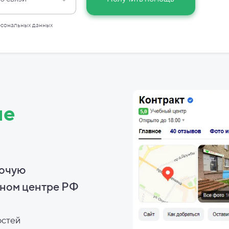
рсональных данных
ие
бочую
ном центре РФ
остей