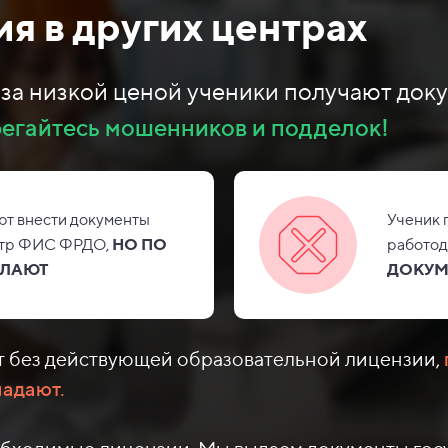
я в других центрах
е за низкой ценой ученики получают док
егайтесь мошенников и подделок!
т внести документы
Ученик 
стр ФИС
ФРДО,
НО
ПО
работо
ЛАЮТ
ДОКУМ
 без действующей образовательной лицензии,
падают.