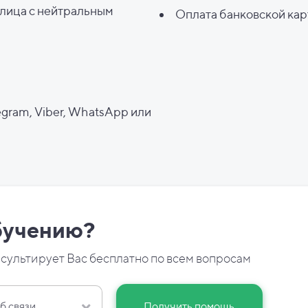
лица с нейтральным
Оплата банковской ка
egram, Viber, WhatsApp или
бучению?
сультирует Вас бесплатно по всем вопросам
б связи
Получить помощь