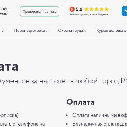
ение
Проверить лицензию
стям
 ⌵
Переподготовка ⌵
Охрана труда ⌵
Курсы целевого 
ата
кументов за наш счет в любой город 
Оплата
рописка)
Оплата наличными в оф
елать с телефона на
Безналичная оплата дл