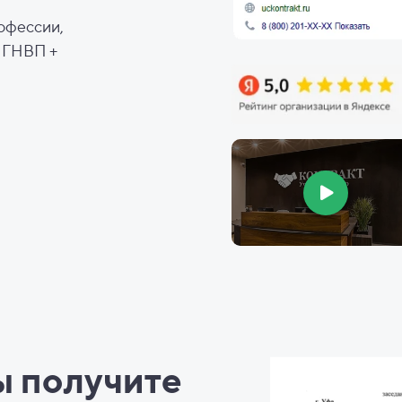
офессии,
, ГНВП +
ы
получите