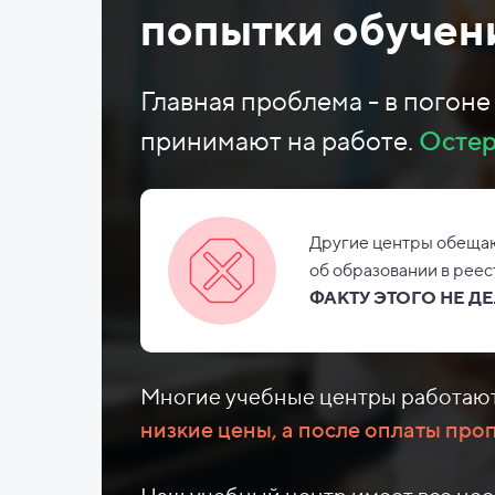
попытки обучени
Главная проблема - в погон
принимают на работе.
Остер
Другие центры обещаю
об
образовании в рее
ФАКТУ ЭТОГО НЕ
ДЕ
Многие учебные центры работают
низкие цены, а после оплаты про