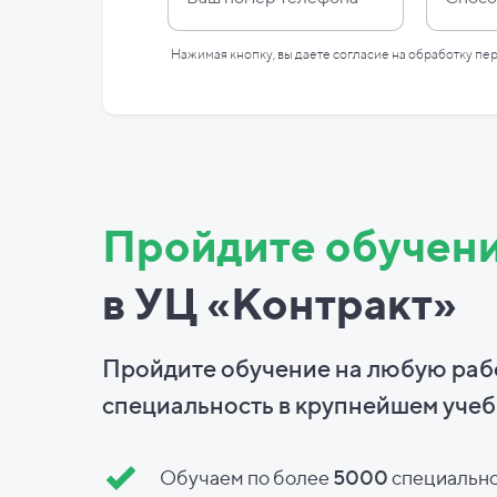
Нажимая кнопку, вы даете согласие на
обработку пе
Пройдите обучен
в УЦ «Контракт»
Пройдите обучение на любую ра
специальность в
крупнейшем учеб
Обучаем по более
5000
специальн