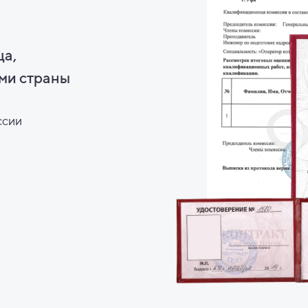
ца,
ми страны
ссии