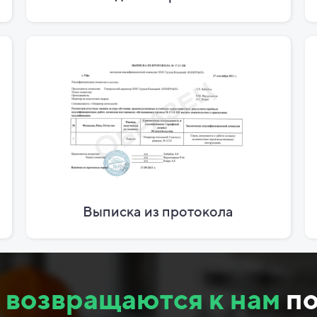
Выписка из протокола
ы
возвращаются к нам
по