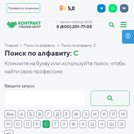
Проверить лицензию
Звоните с 8:00 до 20:00
8 (800) 201-77-05
›
›
Главная
Поиск по алфавиту
Поиск по алфавиту: С
Поиск по алфавиту:
С
Кликните на букву или используйте поиск, чтобы
найти свою профессию
Введите запрос
Все
А
Б
В
Г
Д
Е
Ж
З
И
К
Л
М
Н
О
П
Р
С
Т
У
Ф
Х
Ц
Ч
Ш
Э