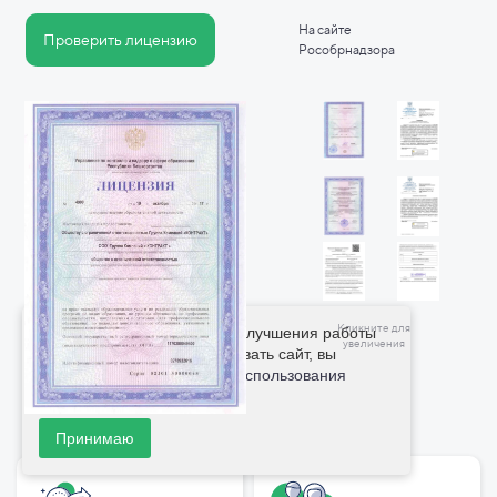
На сайте
Проверить лицензию
Рособрнадзора
Кликните для
Мы используем cookie для улучшения работы
увеличения
сайта. Продолжая использовать сайт, вы
соглашаетесь с
политикой использования
cookie
.
Принимаю