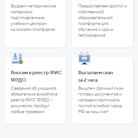
Выдаем методические
Предоставляем доступ к
материалы,
собственной
подготовленные
образовательной
учебным центром
платформе для
на
онлайн-платформе
обучения и
сдачи
тестирования
Вносим в реестр ФИС
Высылаем скан
ФРДО
за
2
часа
Сведения об учащихся
Вышлем срочный скан
обязательно вносятся в
готовых документов и
реестр ФИС ФРДО -
направим оригиналы
документы пройдут
почтой в любой город
любые проверки
РФ за наш счет