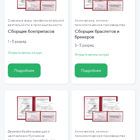
Сквозные виды профессиональной
Химическое, химико-
деятельности в промышленности
технологическое производство
Сборщик боеприпасов
Сборщик браслетов и
брекеров
1 - 5 разряд
3 - 5 разряд
Открыта запись на курс
Открыта запись на курс
Подробнее
Подробнее
Деревообрабатывающая и
Химическое, химико-
целлюлозно-бумажная
технологическое производство