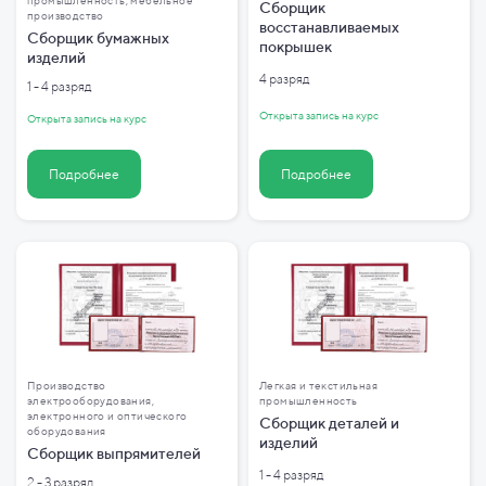
промышленность, мебельное
Сборщик
производство
восстанавливаемых
Сборщик бумажных
покрышек
изделий
4 разряд
1 - 4 разряд
Открыта запись на курс
Открыта запись на курс
Подробнее
Подробнее
Производство
Легкая и текстильная
электрооборудования,
промышленность
электронного и оптического
Сборщик деталей и
оборудования
изделий
Сборщик выпрямителей
1 - 4 разряд
2 - 3 разряд