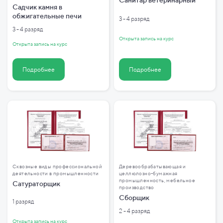
Санитар ветеринарный
Садчик камня в
обжигательные печи
3 - 4 разряд
3 - 4 разряд
Открыта запись на курс
Открыта запись на курс
Подробнее
Подробнее
Сквозные виды профессиональной
Деревообрабатывающая и
деятельности в промышленности
целлюлозно-бумажная
промышленность, мебельное
Сатураторщик
производство
Сборщик
1 разряд
2 - 4 разряд
Открыта запись на курс