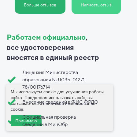
Больше отзывов
Написать отзыв
Работаем официально
,
все
удостоверения
вносятся в
единый реестр
Лицензия Министерства
образования №Л035-01271-
78/00176714
Мы используем cookie для улучшения работы
сайта. Продолжая использовать сайт, вы
Внесение сведений в ФИС ФРДО
соглашаетесь с
политикой использования
cookie
.
Официальная проверка
Принимаю
сведений в МинОбр