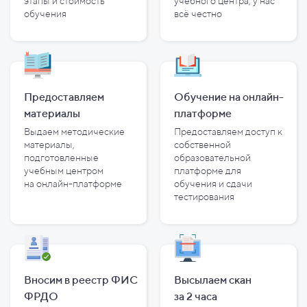
этапы и
стоимость
учебного центра, у
нас
обучения
всё честно
Предоставляем
Обучение на онлайн-
материалы
платформе
Выдаем методические
Предоставляем доступ к
материалы,
собственной
подготовленные
образовательной
учебным центром
платформе для
на
онлайн-платформе
обучения и
сдачи
тестирования
Вносим в реестр ФИС
Высылаем скан
ФРДО
за
2
часа