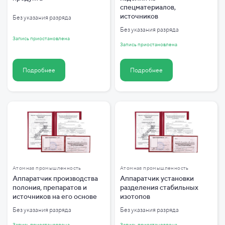
спецматериалов,
источников
Без указания разряда
Без указания разряда
Запись приостановлена
Запись приостановлена
Подробнее
Подробнее
Атомная промышленность
Атомная промышленность
Аппаратчик производства
Аппаратчик установки
полония, препаратов и
разделения стабильных
источников на его основе
изотопов
Без указания разряда
Без указания разряда
Запись приостановлена
Запись приостановлена