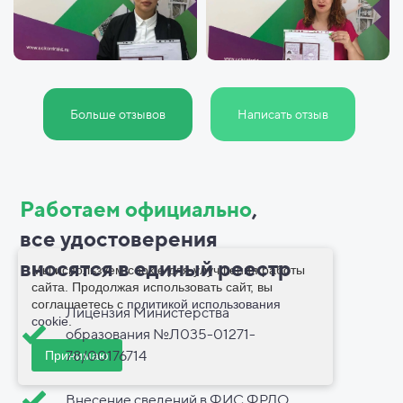
Больше отзывов
Написать отзыв
Работаем официально
,
все
удостоверения
вносятся в
единый реестр
Мы используем cookie для улучшения работы
сайта. Продолжая использовать сайт, вы
соглашаетесь с
политикой использования
Лицензия Министерства
cookie
.
образования №Л035-01271-
78/00176714
Принимаю
Внесение сведений в ФИС ФРДО