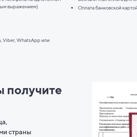
ным выражением)
Оплата банковской карто
, Viber, WhatsApp или
ы
получите
ца,
ми страны