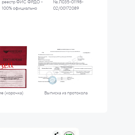
реестр ФИС ФРДО -
№ Л035-01198-
100% официально
02/00172089
е (корочка)
Выписка из протокола