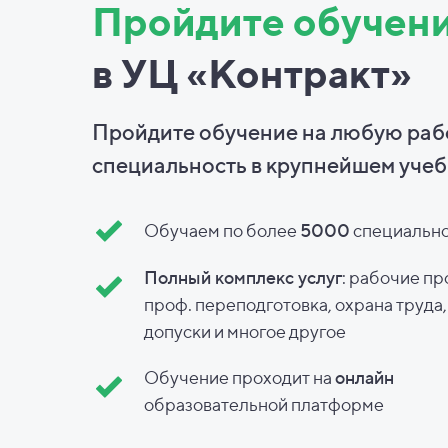
Пройдите обучен
в УЦ «Контракт»
Пройдите обучение на любую ра
специальность в
крупнейшем учеб
Обучаем по более
5000
специальн
Полный комплекс услуг
: рабочие пр
проф. переподготовка, охрана труда
допуски и
многое другое
Обучение проходит на
онлайн
образовательной платформе