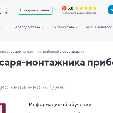
ение
Проверить лицензию
стям
 ⌵
Переподготовка ⌵
Охрана труда ⌵
Курсы целевого 
ние слесаря-монтажника приборного оборудования
есаря-монтажника при
истанционно за 1 день
Информация об обучении: