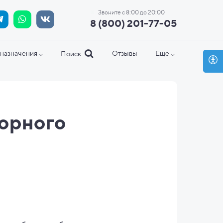
Звоните с 8:00 до 20:00
8 (800) 201-77-05
назначения ⌵
Отзывы
Еще ⌵
Поиск
борного