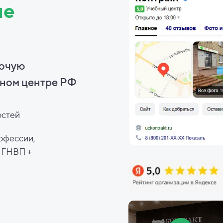
ие
бочую
ном центре РФ
остей
офессии,
, ГНВП +