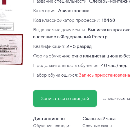
Название специальности:
Слесарь-монтажни
Категория:
Авиастроение
Код классификатор профессии:
18468
Выдаваемые документы:
Выписка из протоко
внесением в Федеральный Реестр
Квалификация
:
2 - 5 разряд
Форма обучения:
очно или дистанционно без
Продолжительность обучения:
40 час./нед.
Набор обучающихся:
Запись приостановлена
Записаться со скидкой
запишитесь на
Дистанционно
Сканы за 2 часа
Обучение проходит
Срочные сканы