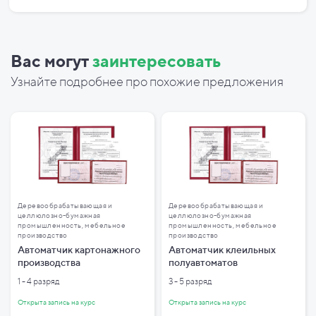
Вас могут
заинтересовать
Узнайте подробнее про похожие предложения
Деревообрабатывающая и
Деревообрабатывающая и
целлюлозно-бумажная
целлюлозно-бумажная
промышленность, мебельное
промышленность, мебельное
производство
производство
Автоматчик картонажного
Автоматчик клеильных
производства
полуавтоматов
1 - 4 разряд
3 - 5 разряд
Открыта запись на курс
Открыта запись на курс