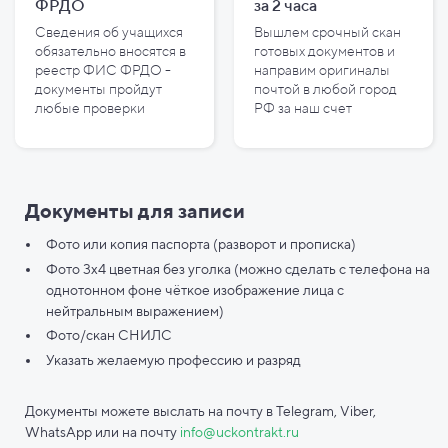
ФРДО
за
2
часа
Сведения об учащихся
Вышлем срочный скан
обязательно вносятся в
готовых документов и
реестр ФИС ФРДО -
направим оригиналы
документы пройдут
почтой в любой город
любые проверки
РФ за наш счет
Документы для записи
Фото или копия паспорта (разворот и прописка)
Фото 3х4 цветная без уголка (можно сделать с телефона на
однотонном фоне чёткое изображение лица с
нейтральным выражением)
Фото/скан СНИЛС
Указать желаемую профессию и разряд
Документы можете выслать на почту в Telegram, Viber,
WhatsApp или на почту
info@uckontrakt.ru