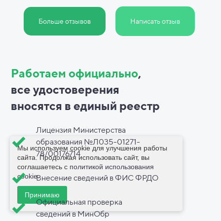
Больше отзывов
Написать отзыв
Работаем официально
,
все
удостоверения
вносятся в
единый реестр
Лицензия Министерства
образования №Л035-01271-
Мы используем cookie для улучшения работы
78/00176714
сайта. Продолжая использовать сайт, вы
соглашаетесь с
политикой использования
cookie
.
Внесение сведений в ФИС ФРДО
Принимаю
Официальная проверка
сведений в МинОбр