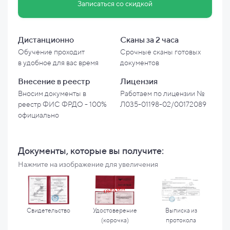
Записаться со скидкой
Дистанционно
Сканы за 2 часа
Обучение проходит
Срочные сканы готовых
в
удобное для вас время
документов
Внесение в
реестр
Лицензия
Вносим документы в
Работаем по лицензии №
реестр ФИС ФРДО - 100%
Л035-01198-02/00172089
официально
Документы, которые вы
получите:
Нажмите на изображение для увеличения
Свидетельство
Удостоверение
Выписка из
(корочка)
протокола