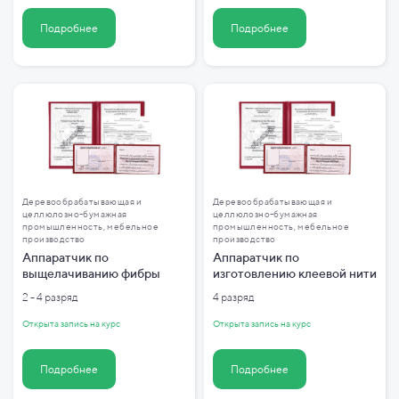
Подробнее
Подробнее
Деревообрабатывающая и
Деревообрабатывающая и
целлюлозно-бумажная
целлюлозно-бумажная
промышленность, мебельное
промышленность, мебельное
производство
производство
Аппаратчик по
Аппаратчик по
выщелачиванию фибры
изготовлению клеевой нити
2 - 4 разряд
4 разряд
Открыта запись на курс
Открыта запись на курс
Подробнее
Подробнее