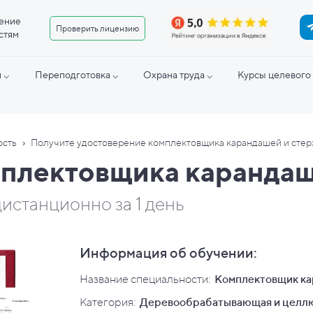
ение
Проверить лицензию
стям
 ⌵
Переподготовка ⌵
Охрана труда ⌵
Курсы целевого 
›
ость
Получите удостоверение комплектовщика карандашей и сте
мплектовщика карандаш
истанционно за 1 день
Информация об обучении:
Название специальности:
Комплектовщик ка
Категория:
Деревообрабатывающая и целлю