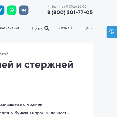
Звоните с 8:00 до 20:00
8 (800) 201-77-05
назначения ⌵
Отзывы
Еще ⌵
Поиск
ржней
ей и стержней
рандашей и стержней
лозно-бумажная промышленность,