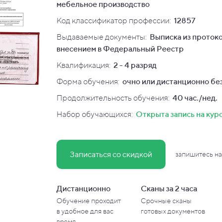
мебельное производство
Код классификатор профессии:
12857
Выдаваемые документы:
Выписка из протоко
внесением в Федеральный Реестр
Квалификация
:
2 - 4 разряд
Форма обучения:
очно или дистанционно без
Продолжительность обучения:
40 час./нед.
Набор обучающихся:
Открыта запись на кур
Записаться со скидкой
запишитесь на
Дистанционно
Сканы за 2 часа
Обучение проходит
Срочные сканы
в
удобное для вас
готовых документов
время