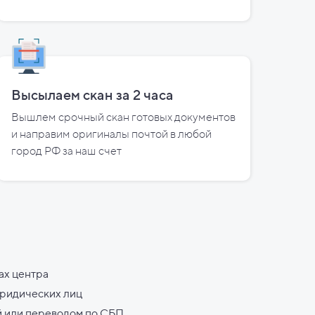
Высылаем скан за
2
часа
Вышлем срочный скан готовых документов
и направим оригиналы почтой в любой
город РФ за наш счет
ах центра
юридических лиц
й или переводом по СБП