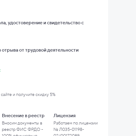
ла, удостоверение и свидетельство с
 отрыва от трудовой деятельности
с
 сайте и
получите скидку 5%
Внесение в
реестр
Лицензия
Вносим документы в
Работаем по лицензии
реестр ФИС ФРДО -
№ Л035-01198-
100% официально
02/00172089