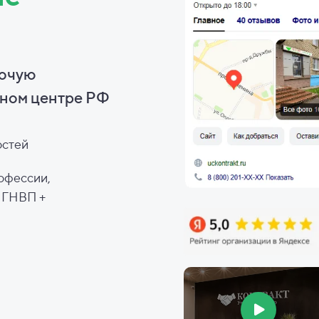
бочую
ном центре РФ
остей
офессии,
, ГНВП +