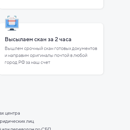
Высылаем скан за
2
часа
Вышлем срочный скан готовых документов
и направим оригиналы почтой в любой
город РФ за наш счет
ах центра
юридических лиц
й или переводом по СБП