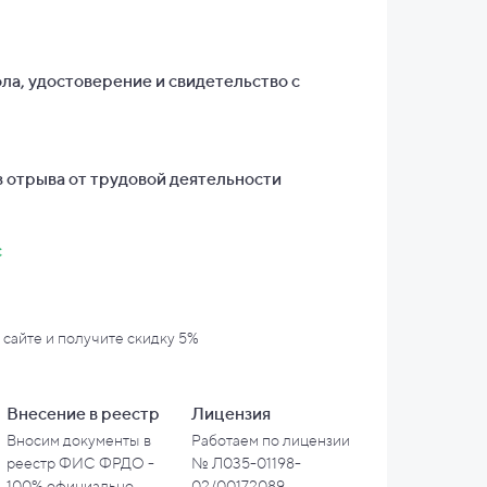
ла, удостоверение и свидетельство с
 отрыва от трудовой деятельности
с
 сайте и
получите скидку 5%
Внесение в
реестр
Лицензия
Вносим документы в
Работаем по лицензии
реестр ФИС ФРДО -
№ Л035-01198-
100% официально
02/00172089