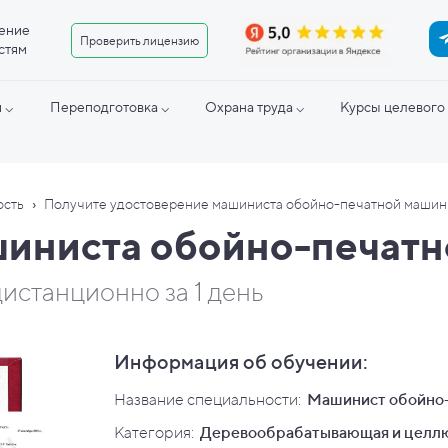
ение
Проверить лицензию
стям
 ⌵
Переподготовка ⌵
Охрана труда ⌵
Курсы целевого 
›
ость
Получите удостоверение машиниста обойно-печатной маши
шиниста обойно-печат
истанционно за 1 день
Информация об обучении:
Название специальности:
Машинист обойно
Категория:
Деревообрабатывающая и целлю