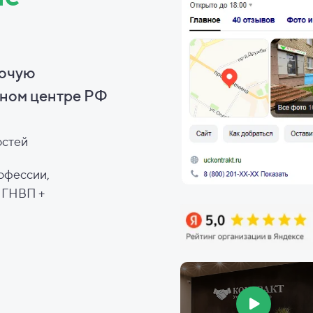
бочую
ном центре РФ
остей
офессии,
, ГНВП +