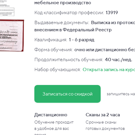
мебельное производство
Код классификатор профессии:
13919
Выдаваемые документы:
Выписка из протоко
внесением в Федеральный Реестр
Квалификация
:
1 - 6 разряд
Форма обучения:
очно или дистанционно без
Продолжительность обучения:
40 час./нед.
Набор обучающихся:
Открыта запись на кур
Записаться со скидкой
запишитесь на
Дистанционно
Сканы за 2 часа
Обучение проходит
Срочные сканы
в
удобное для вас
готовых документов
время