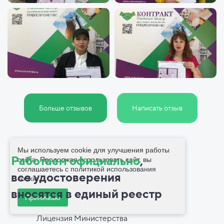
Больше отзывов
Написать отзыв
Мы используем cookie для улучшения работы
Работаем официально
,
сайта. Продолжая использовать сайт, вы
соглашаетесь с
политикой использования
все
удостоверения
cookie
.
вносятся в
единый реестр
Принимаю
Лицензия Министерства