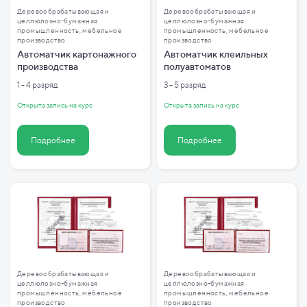
Деревообрабатывающая и
Деревообрабатывающая и
целлюлозно-бумажная
целлюлозно-бумажная
промышленность, мебельное
промышленность, мебельное
производство
производство
Автоматчик картонажного
Автоматчик клеильных
производства
полуавтоматов
1 - 4 разряд
3 - 5 разряд
Открыта запись на курс
Открыта запись на курс
Подробнее
Подробнее
Деревообрабатывающая и
Деревообрабатывающая и
целлюлозно-бумажная
целлюлозно-бумажная
промышленность, мебельное
промышленность, мебельное
производство
производство