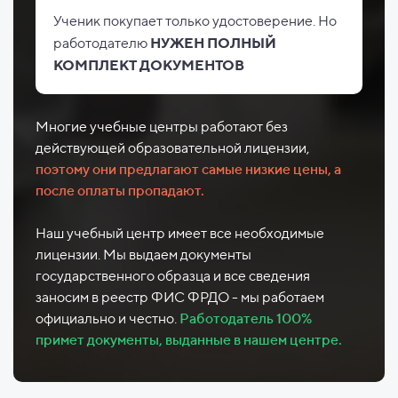
Ученик покупает только удостоверение. Но
работодателю
НУЖЕН ПОЛНЫЙ
КОМПЛЕКТ ДОКУМЕНТОВ
Многие учебные центры работают без
действующей образовательной лицензии,
поэтому они предлагают самые низкие цены, а
после оплаты пропадают.
Наш учебный центр имеет все необходимые
лицензии. Мы выдаем документы
государственного образца и все сведения
заносим в реестр ФИС ФРДО - мы работаем
официально и честно.
Работодатель 100%
примет документы, выданные в нашем центре.