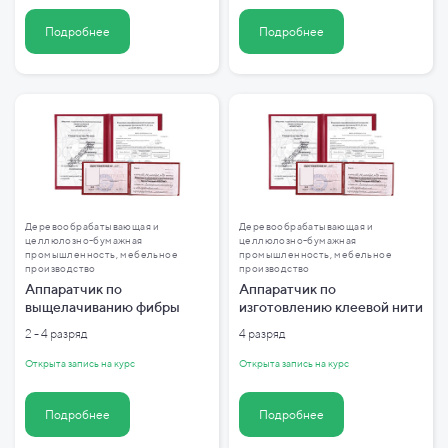
Подробнее
Подробнее
Деревообрабатывающая и
Деревообрабатывающая и
целлюлозно-бумажная
целлюлозно-бумажная
промышленность, мебельное
промышленность, мебельное
производство
производство
Аппаратчик по
Аппаратчик по
выщелачиванию фибры
изготовлению клеевой нити
2 - 4 разряд
4 разряд
Открыта запись на курс
Открыта запись на курс
Подробнее
Подробнее