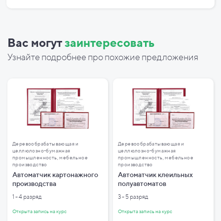
Вас могут
заинтересовать
Узнайте подробнее про похожие предложения
Деревообрабатывающая и
Деревообрабатывающая и
целлюлозно-бумажная
целлюлозно-бумажная
промышленность, мебельное
промышленность, мебельное
производство
производство
Автоматчик картонажного
Автоматчик клеильных
производства
полуавтоматов
1 - 4 разряд
3 - 5 разряд
Открыта запись на курс
Открыта запись на курс