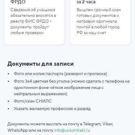
ФРДО
за
2
часа
Сведения об учащихся
Вышлем срочный скан
обязательно вносятся в
готовых документов и
реестр ФИС ФРДО -
направим оригиналы
документы пройдут
почтой в любой город
любые проверки
РФ за наш счет
Документы для записи
Фото или копия паспорта (разворот и прописка)
Фото 3х4 цветная без уголка (можно сделать с телефона на
однотонном фоне чёткое изображение лица с
нейтральным выражением)
Фото/скан СНИЛС
Указать желаемую профессию и разряд
Документы можете выслать на почту в Telegram, Viber,
WhatsApp или на почту
info@uckontrakt.ru