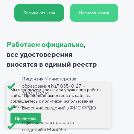
Больше отзывов
Написать отзыв
Работаем официально
,
все
удостоверения
вносятся в
единый реестр
Лицензия Министерства
образования №Л035-01271-
Мы используем cookie для улучшения работы
78/00176714
сайта. Продолжая использовать сайт, вы
соглашаетесь с
политикой использования
cookie
.
Внесение сведений в ФИС ФРДО
Принимаю
Официальная проверка
сведений в МинОбр