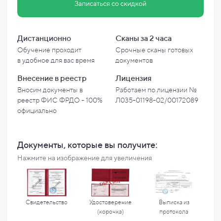
Записаться со скидкой
Дистанционно
Сканы за 2 часа
Обучение проходит
Срочные сканы готовых
в
удобное для вас время
документов
Внесение в
реестр
Лицензия
Вносим документы в
Работаем по лицензии №
реестр ФИС ФРДО - 100%
Л035-01198-02/00172089
официально
Документы, которые вы
получите:
Нажмите на изображение для увеличения
Свидетельство
Удостоверение
Выписка из
(корочка)
протокола