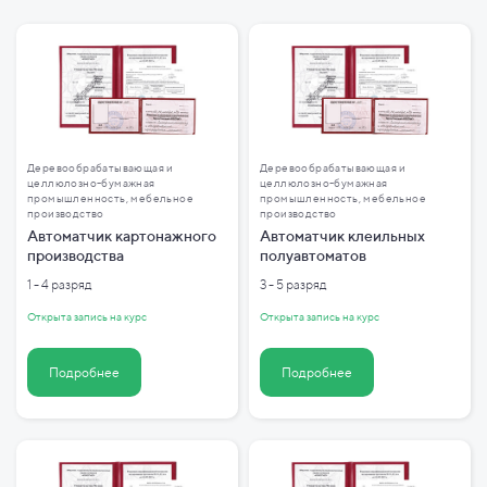
Деревообрабатывающая и
Деревообрабатывающая и
целлюлозно-бумажная
целлюлозно-бумажная
промышленность, мебельное
промышленность, мебельное
производство
производство
Автоматчик картонажного
Автоматчик клеильных
производства
полуавтоматов
1 - 4 разряд
3 - 5 разряд
Открыта запись на курс
Открыта запись на курс
Подробнее
Подробнее