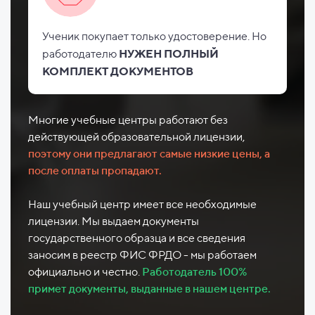
Ученик покупает только удостоверение. Но
работодателю
НУЖЕН ПОЛНЫЙ
КОМПЛЕКТ ДОКУМЕНТОВ
Многие учебные центры работают без
действующей образовательной лицензии,
поэтому они предлагают самые низкие цены, а
после оплаты пропадают.
Наш учебный центр имеет все необходимые
лицензии. Мы выдаем документы
государственного образца и все сведения
заносим в реестр ФИС ФРДО - мы работаем
официально и честно.
Работодатель 100%
примет документы, выданные в нашем центре.