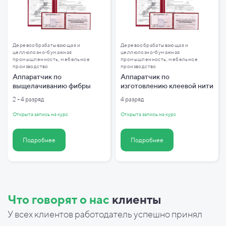
Деревообрабатывающая и
Деревообрабатывающая и
целлюлозно-бумажная
целлюлозно-бумажная
промышленность, мебельное
промышленность, мебельное
производство
производство
Аппаратчик по
Аппаратчик по
выщелачиванию фибры
изготовлению клеевой нити
2 - 4 разряд
4 разряд
Открыта запись на курс
Открыта запись на курс
Подробнее
Подробнее
Что говорят о нас
клиенты
У всех клиентов работодатель успешно принял