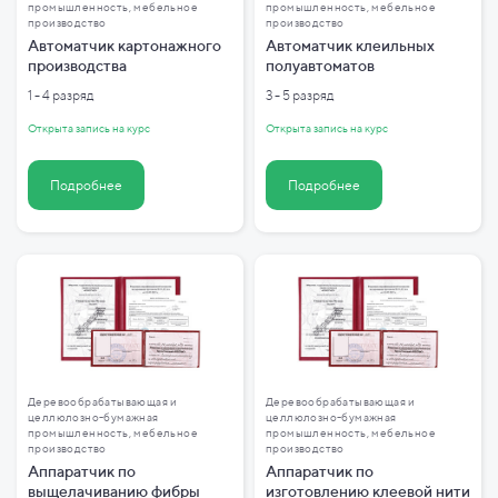
промышленность, мебельное
промышленность, мебельное
производство
производство
Автоматчик картонажного
Автоматчик клеильных
производства
полуавтоматов
1 - 4 разряд
3 - 5 разряд
Открыта запись на курс
Открыта запись на курс
Подробнее
Подробнее
Деревообрабатывающая и
Деревообрабатывающая и
целлюлозно-бумажная
целлюлозно-бумажная
промышленность, мебельное
промышленность, мебельное
производство
производство
Аппаратчик по
Аппаратчик по
выщелачиванию фибры
изготовлению клеевой нити