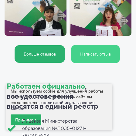
Больше отзывов
Написать отзыв
Работаем официально
,
Мы используем cookie для улучшения работы
все
удостоверения
сайта. Продолжая использовать сайт, вы
соглашаетесь с
политикой использования
вносятся в
единый реестр
cookie
.
Принимаю
Лицензия Министерства
образования №Л035-01271-
78/00176714