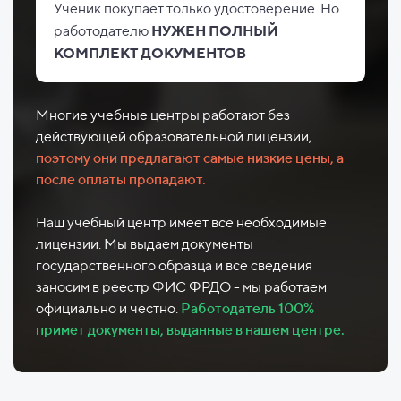
Ученик покупает только удостоверение. Но
работодателю
НУЖЕН ПОЛНЫЙ
КОМПЛЕКТ ДОКУМЕНТОВ
Многие учебные центры работают без
действующей образовательной лицензии,
поэтому они предлагают самые низкие цены, а
после оплаты пропадают.
Наш учебный центр имеет все необходимые
лицензии. Мы выдаем документы
государственного образца и все сведения
заносим в реестр ФИС ФРДО - мы работаем
официально и честно.
Работодатель 100%
примет документы, выданные в нашем центре.