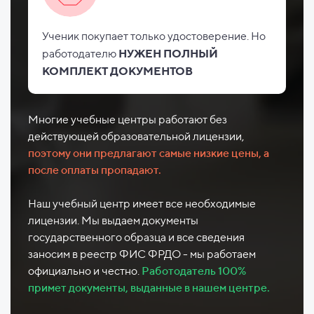
Ученик покупает только удостоверение. Но
работодателю
НУЖЕН ПОЛНЫЙ
КОМПЛЕКТ ДОКУМЕНТОВ
Многие учебные центры работают без
действующей образовательной лицензии,
поэтому они предлагают самые низкие цены, а
после оплаты пропадают.
Наш учебный центр имеет все необходимые
лицензии. Мы выдаем документы
государственного образца и все сведения
заносим в реестр ФИС ФРДО - мы работаем
официально и честно.
Работодатель 100%
примет документы, выданные в нашем центре.