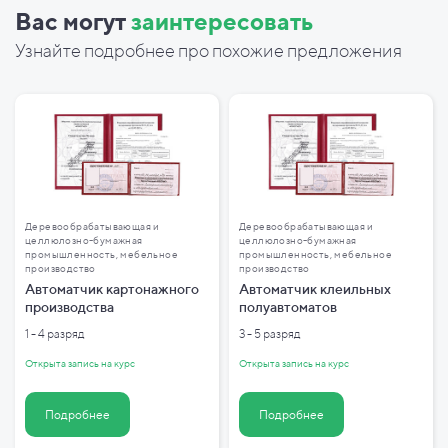
Вас могут
заинтересовать
Узнайте подробнее про похожие предложения
Деревообрабатывающая и
Деревообрабатывающая и
целлюлозно-бумажная
целлюлозно-бумажная
промышленность, мебельное
промышленность, мебельное
производство
производство
Автоматчик картонажного
Автоматчик клеильных
производства
полуавтоматов
1 - 4 разряд
3 - 5 разряд
Открыта запись на курс
Открыта запись на курс
Подробнее
Подробнее