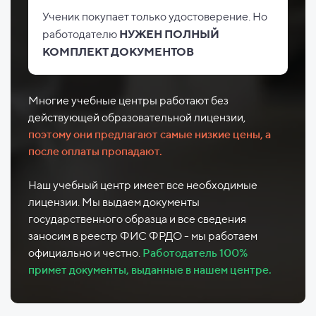
Ученик покупает только удостоверение. Но
работодателю
НУЖЕН ПОЛНЫЙ
КОМПЛЕКТ ДОКУМЕНТОВ
Многие учебные центры работают без
действующей образовательной лицензии,
поэтому они предлагают самые низкие цены, а
после оплаты пропадают.
Наш учебный центр имеет все необходимые
лицензии. Мы выдаем документы
государственного образца и все сведения
заносим в реестр ФИС ФРДО - мы работаем
официально и честно.
Работодатель 100%
примет документы, выданные в нашем центре.