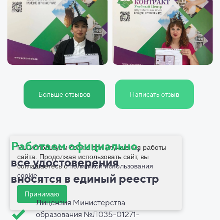
Больше отзывов
Написать отзыв
Работаем официально
,
Мы используем cookie для улучшения работы
сайта. Продолжая использовать сайт, вы
все
удостоверения
соглашаетесь с
политикой использования
cookie
.
вносятся в
единый реестр
Принимаю
Лицензия Министерства
образования №Л035-01271-