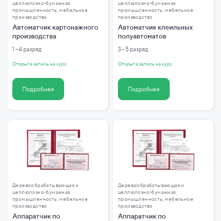
целлюлозно-бумажная
целлюлозно-бумажная
промышленность, мебельное
промышленность, мебельное
производство
производство
Автоматчик картонажного
Автоматчик клеильных
производства
полуавтоматов
1 - 4 разряд
3 - 5 разряд
Открыта запись на курс
Открыта запись на курс
Подробнее
Подробнее
Деревообрабатывающая и
Деревообрабатывающая и
целлюлозно-бумажная
целлюлозно-бумажная
промышленность, мебельное
промышленность, мебельное
производство
производство
Аппаратчик по
Аппаратчик по