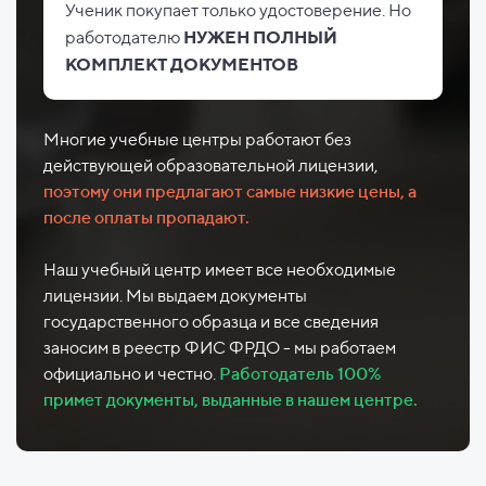
Ученик покупает только удостоверение. Но
работодателю
НУЖЕН ПОЛНЫЙ
КОМПЛЕКТ ДОКУМЕНТОВ
Многие учебные центры работают без
действующей образовательной лицензии,
поэтому они предлагают самые низкие цены, а
после оплаты пропадают.
Наш учебный центр имеет все необходимые
лицензии. Мы выдаем документы
государственного образца и все сведения
заносим в реестр ФИС ФРДО - мы работаем
официально и честно.
Работодатель 100%
примет документы, выданные в нашем центре.