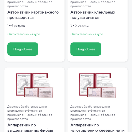
промышленность, мебельное
промышленность, мебельное
производство
производство
Автоматчик картонажного
Автоматчик клеильных
производства
полуавтоматов
1 - 4 разряд
3 - 5 разряд
Открыта запись на курс
Открыта запись на курс
Подробнее
Подробнее
Деревообрабатывающая и
Деревообрабатывающая и
целлюлозно-бумажная
целлюлозно-бумажная
промышленность, мебельное
промышленность, мебельное
производство
производство
Аппаратчик по
Аппаратчик по
выщелачиванию фибры
изготовлению клеевой нити