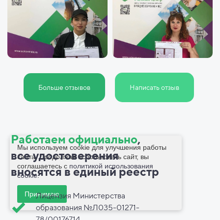
Больше отзывов
Написать отзыв
Работаем официально
,
Мы используем cookie для улучшения работы
все
удостоверения
сайта. Продолжая использовать сайт, вы
соглашаетесь с
политикой использования
вносятся в
единый реестр
cookie
.
Принимаю
Лицензия Министерства
образования №Л035-01271-
78/00176714