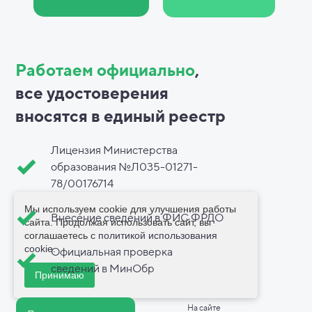
Работаем официально
,
все
удостоверения
вносятся в
единый реестр
Лицензия Министерства
образования №Л035-01271-
78/00176714
Мы используем cookie для улучшения работы
Внесение сведений в ФИС ФРДО
сайта. Продолжая использовать сайт, вы
соглашаетесь с
политикой использования
cookie
.
Официальная проверка
сведений в МинОбр
Принимаю
На сайте