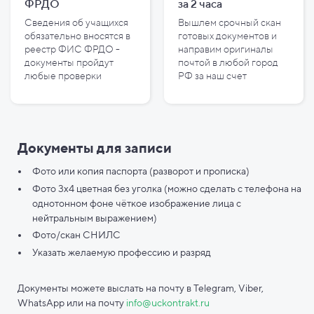
ФРДО
за
2
часа
Сведения об учащихся
Вышлем срочный скан
обязательно вносятся в
готовых документов и
реестр ФИС ФРДО -
направим оригиналы
документы пройдут
почтой в любой город
любые проверки
РФ за наш счет
Документы для записи
Фото или копия паспорта (разворот и прописка)
Фото 3х4 цветная без уголка (можно сделать с телефона на
однотонном фоне чёткое изображение лица с
нейтральным выражением)
Фото/скан СНИЛС
Указать желаемую профессию и разряд
Документы можете выслать на почту в Telegram, Viber,
WhatsApp или на почту
info@uckontrakt.ru