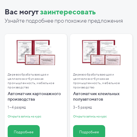
Вас могут
заинтересовать
Узнайте подробнее про похожие предложения
Деревообрабатывающая и
Деревообрабатывающая и
целлюлозно-бумажная
целлюлозно-бумажная
промышленность, мебельное
промышленность, мебельное
производство
производство
Автоматчик картонажного
Автоматчик клеильных
производства
полуавтоматов
1 - 4 разряд
3 - 5 разряд
Открыта запись на курс
Открыта запись на курс
Подробнее
Подробнее