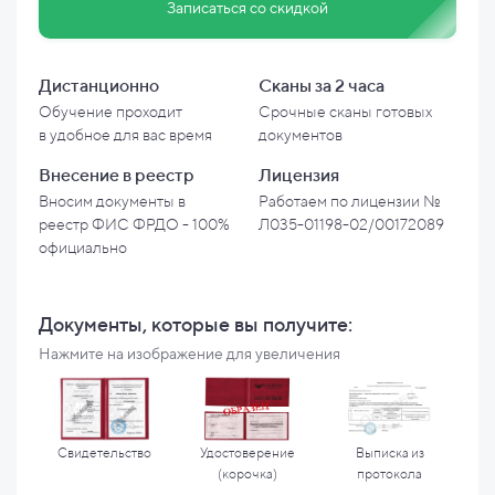
Записаться со скидкой
Дистанционно
Сканы за 2 часа
Обучение проходит
Срочные сканы готовых
в
удобное для вас время
документов
Внесение в
реестр
Лицензия
Вносим документы в
Работаем по лицензии №
реестр ФИС ФРДО - 100%
Л035-01198-02/00172089
официально
Документы, которые вы
получите:
Нажмите на изображение для увеличения
Свидетельство
Удостоверение
Выписка из
(корочка)
протокола