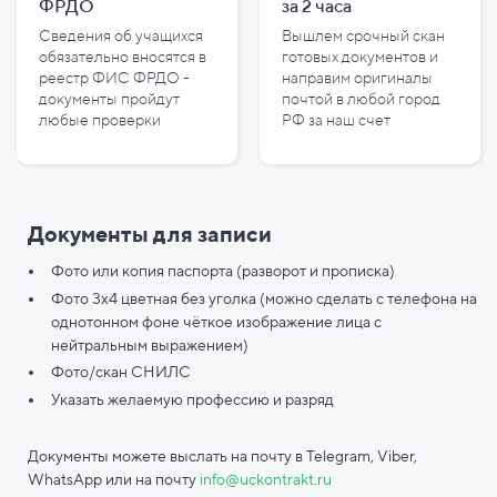
ФРДО
за
2
часа
Сведения об учащихся
Вышлем срочный скан
обязательно вносятся в
готовых документов и
реестр ФИС ФРДО -
направим оригиналы
документы пройдут
почтой в любой город
любые проверки
РФ за наш счет
Документы для записи
Фото или копия паспорта (разворот и прописка)
Фото 3х4 цветная без уголка (можно сделать с телефона на
однотонном фоне чёткое изображение лица с
нейтральным выражением)
Фото/скан СНИЛС
Указать желаемую профессию и разряд
Документы можете выслать на почту в Telegram, Viber,
WhatsApp или на почту
info@uckontrakt.ru