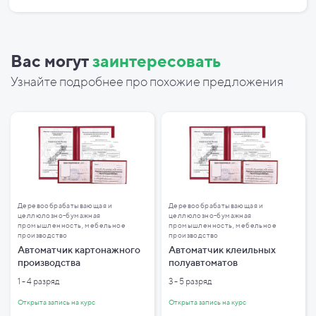
Вас могут
заинтересовать
Узнайте подробнее про похожие предложения
Деревообрабатывающая и
Деревообрабатывающая и
целлюлозно-бумажная
целлюлозно-бумажная
промышленность, мебельное
промышленность, мебельное
производство
производство
Автоматчик картонажного
Автоматчик клеильных
производства
полуавтоматов
1 - 4 разряд
3 - 5 разряд
Открыта запись на курс
Открыта запись на курс