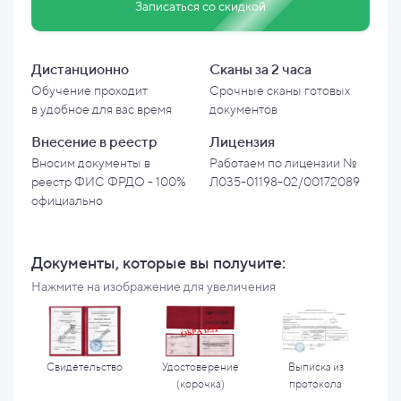
Записаться со скидкой
Дистанционно
Сканы за 2 часа
Обучение проходит
Срочные сканы готовых
в
удобное для вас время
документов
Внесение в
реестр
Лицензия
Вносим документы в
Работаем по лицензии №
реестр ФИС ФРДО - 100%
Л035-01198-02/00172089
официально
Документы, которые вы
получите:
Нажмите на изображение для увеличения
Свидетельство
Удостоверение
Выписка из
(корочка)
протокола