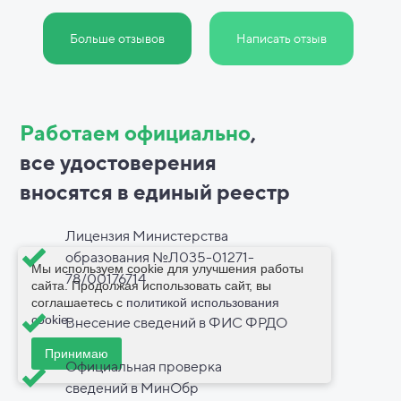
Больше отзывов
Написать отзыв
Работаем официально
,
все
удостоверения
вносятся в
единый реестр
Лицензия Министерства
образования №Л035-01271-
Мы используем cookie для улучшения работы
78/00176714
сайта. Продолжая использовать сайт, вы
соглашаетесь с
политикой использования
cookie
.
Внесение сведений в ФИС ФРДО
Принимаю
Официальная проверка
сведений в МинОбр