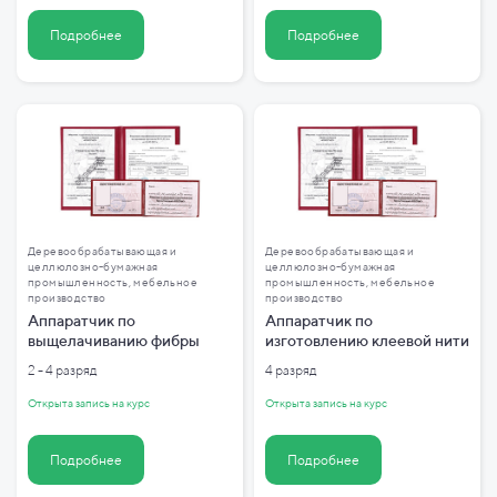
Подробнее
Подробнее
Деревообрабатывающая и
Деревообрабатывающая и
целлюлозно-бумажная
целлюлозно-бумажная
промышленность, мебельное
промышленность, мебельное
производство
производство
Аппаратчик по
Аппаратчик по
выщелачиванию фибры
изготовлению клеевой нити
2 - 4 разряд
4 разряд
Открыта запись на курс
Открыта запись на курс
Подробнее
Подробнее