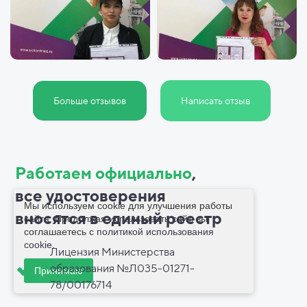
Больше отзывов
Написать отзыв
Работаем официально
,
все
удостоверения
Мы используем cookie для улучшения работы
вносятся в
единый реестр
сайта. Продолжая использовать сайт, вы
соглашаетесь с
политикой использования
cookie
.
Лицензия Министерства
образования №Л035-01271-
Принимаю
78/00176714