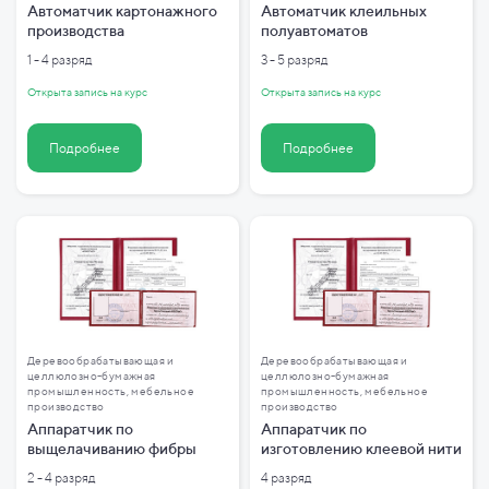
Автоматчик картонажного
Автоматчик клеильных
производства
полуавтоматов
1 - 4 разряд
3 - 5 разряд
Открыта запись на курс
Открыта запись на курс
Подробнее
Подробнее
Деревообрабатывающая и
Деревообрабатывающая и
целлюлозно-бумажная
целлюлозно-бумажная
промышленность, мебельное
промышленность, мебельное
производство
производство
Аппаратчик по
Аппаратчик по
выщелачиванию фибры
изготовлению клеевой нити
2 - 4 разряд
4 разряд