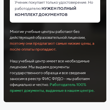
Ученик покупает только удостоверение. Но
работодателю
НУЖЕН ПОЛНЫЙ
КОМПЛЕКТ ДОКУМЕНТОВ
Многие учебные центры работают без
действующей образовательной лицензии,
поэтому они предлагают самые низкие цены, а
после оплаты пропадают.
Наш учебный центр имеет все необходимые
лицензии. Мы выдаем документы
государственного образца и все сведения
заносим в реестр ФИС ФРДО - мы работаем
официально и честно.
Работодатель 100%
примет документы, выданные в нашем центре.