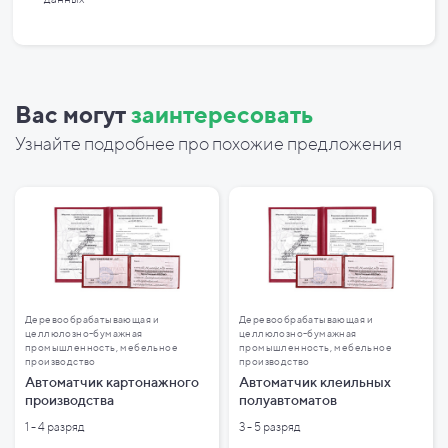
Вас могут
заинтересовать
Узнайте подробнее про похожие предложения
Деревообрабатывающая и
Деревообрабатывающая и
целлюлозно-бумажная
целлюлозно-бумажная
промышленность, мебельное
промышленность, мебельное
производство
производство
Автоматчик картонажного
Автоматчик клеильных
производства
полуавтоматов
1 - 4 разряд
3 - 5 разряд