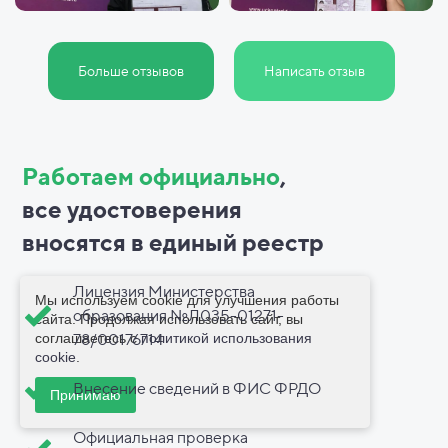
Больше отзывов
Написать отзыв
Работаем официально
,
все
удостоверения
вносятся в
единый реестр
Лицензия Министерства
Мы используем cookie для улучшения работы
образования №Л035-01271-
сайта. Продолжая использовать сайт, вы
соглашаетесь с
политикой использования
78/00176714
cookie
.
Внесение сведений в ФИС ФРДО
Принимаю
Официальная проверка