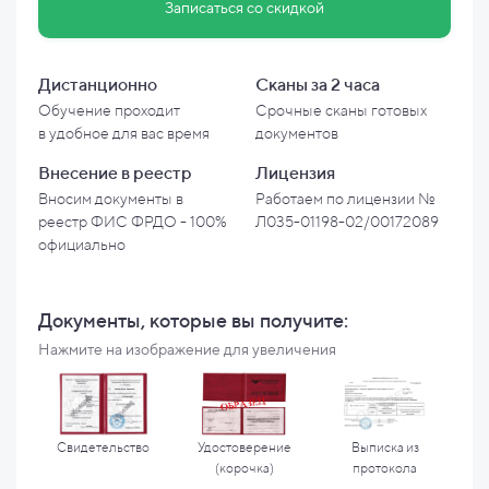
Записаться со скидкой
Дистанционно
Сканы за 2 часа
Обучение проходит
Срочные сканы готовых
в
удобное для вас время
документов
Внесение в
реестр
Лицензия
Вносим документы в
Работаем по лицензии №
реестр ФИС ФРДО - 100%
Л035-01198-02/00172089
официально
Документы, которые вы
получите:
Нажмите на изображение для увеличения
Свидетельство
Удостоверение
Выписка из
(корочка)
протокола