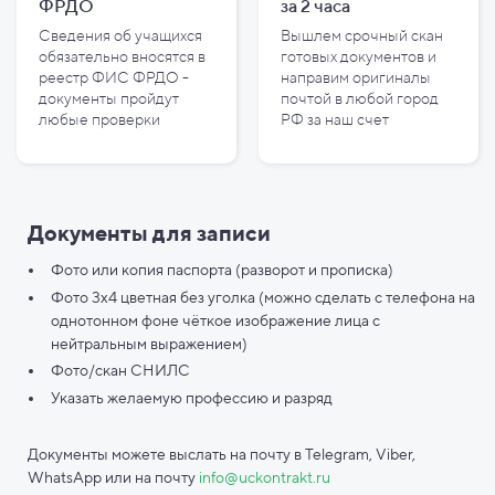
ФРДО
за
2
часа
Сведения об учащихся
Вышлем срочный скан
обязательно вносятся в
готовых документов и
реестр ФИС ФРДО -
направим оригиналы
документы пройдут
почтой в любой город
любые проверки
РФ за наш счет
Документы для записи
Фото или копия паспорта (разворот и прописка)
Фото 3х4 цветная без уголка (можно сделать с телефона на
однотонном фоне чёткое изображение лица с
нейтральным выражением)
Фото/скан СНИЛС
Указать желаемую профессию и разряд
Документы можете выслать на почту в Telegram, Viber,
WhatsApp или на почту
info@uckontrakt.ru