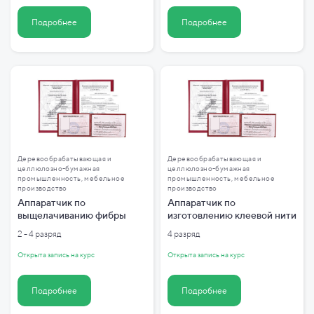
Подробнее
Подробнее
Деревообрабатывающая и
Деревообрабатывающая и
целлюлозно-бумажная
целлюлозно-бумажная
промышленность, мебельное
промышленность, мебельное
производство
производство
Аппаратчик по
Аппаратчик по
выщелачиванию фибры
изготовлению клеевой нити
2 - 4 разряд
4 разряд
Открыта запись на курс
Открыта запись на курс
Подробнее
Подробнее