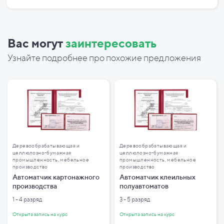
Вас могут
заинтересовать
Узнайте подробнее про похожие предложения
Деревообрабатывающая и
Деревообрабатывающая и
целлюлозно-бумажная
целлюлозно-бумажная
промышленность, мебельное
промышленность, мебельное
производство
производство
Автоматчик картонажного
Автоматчик клеильных
производства
полуавтоматов
1 - 4 разряд
3 - 5 разряд
Открыта запись на курс
Открыта запись на курс