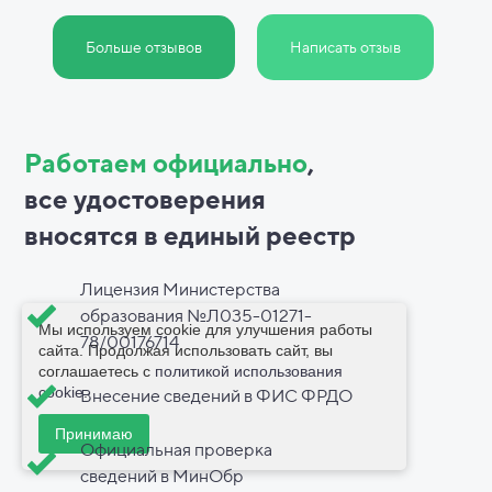
Больше отзывов
Написать отзыв
Работаем официально
,
все
удостоверения
вносятся в
единый реестр
Лицензия Министерства
образования №Л035-01271-
Мы используем cookie для улучшения работы
78/00176714
сайта. Продолжая использовать сайт, вы
соглашаетесь с
политикой использования
cookie
.
Внесение сведений в ФИС ФРДО
Принимаю
Официальная проверка
сведений в МинОбр