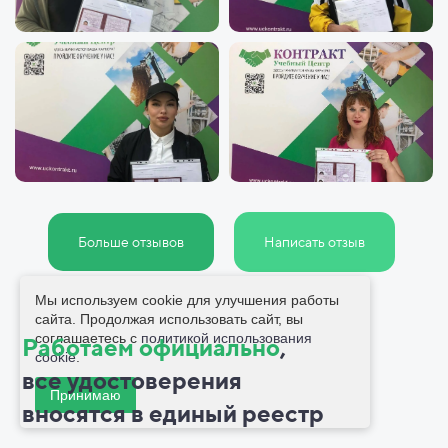
Больше отзывов
Написать отзыв
Мы используем cookie для улучшения работы
сайта. Продолжая использовать сайт, вы
соглашаетесь с
политикой использования
Работаем официально
,
cookie
.
все
удостоверения
Принимаю
вносятся в
единый реестр