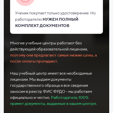
Ученик покупает только удостоверение. Но
работодателю
НУЖЕН ПОЛНЫЙ
КОМПЛЕКТ ДОКУМЕНТОВ
Многие учебные центры работают без
действующей образовательной лицензии,
поэтому они предлагают самые низкие цены, а
после оплаты пропадают.
Наш учебный центр имеет все необходимые
лицензии. Мы выдаем документы
государственного образца и все сведения
заносим в реестр ФИС ФРДО - мы работаем
официально и честно.
Работодатель 100%
примет документы, выданные в нашем центре.