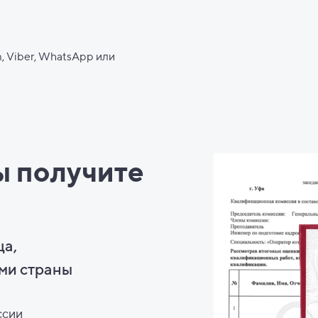
, Viber, WhatsApp или
ы
получите
ца,
ми страны
ссии