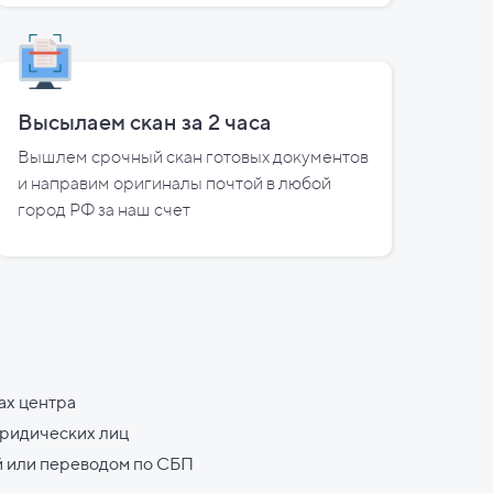
Высылаем скан за
2
часа
Вышлем срочный скан готовых документов
и направим оригиналы почтой в любой
город РФ за наш счет
ах центра
юридических лиц
й или переводом по СБП