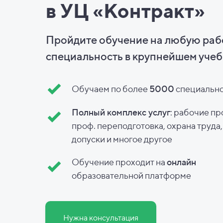
в УЦ «Контракт»
Пройдите обучение на любую ра
специальность в
крупнейшем учеб
Обучаем по более
5000
специальн
Полный комплекс услуг
: рабочие пр
проф. переподготовка, охрана труда
допуски и
многое другое
Обучение проходит на
онлайн
образовательной платформе
Нужна консультация