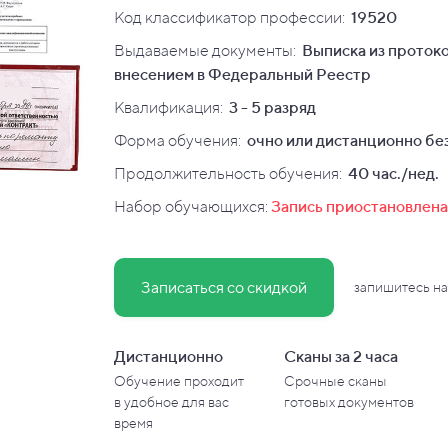
Код классификатор профессии:
19520
Выдаваемые документы:
Выписка из протоко
внесением в Федеральный Реестр
Квалификация
:
3 - 5 разряд
Форма обучения:
очно или дистанционно без
Продолжительность обучения:
40 час./нед.
Набор обучающихся:
Запись приостановлена
Записаться со скидкой
запишитесь на
Дистанционно
Сканы за 2 часа
Обучение проходит
Срочные сканы
в
удобное для вас
готовых документов
время