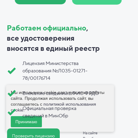
Работаем официально
,
все
удостоверения
вносятся в
единый реестр
Лицензия Министерства
образования №Л035-01271-
78/00176714
Мы используем cookie для улучшения работы
Внесение сведений в ФИС ФРДО
сайта. Продолжая использовать сайт, вы
соглашаетесь с
политикой использования
Официальная проверка
cookie
.
сведений в МинОбр
Принимаю
На сайте
Проверить лицензию