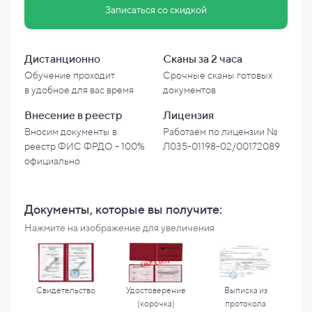
Записаться со скидкой
Дистанционно
Сканы за 2 часа
Обучение проходит
Срочные сканы готовых
в
удобное для вас время
документов
Внесение в
реестр
Лицензия
Вносим документы в
Работаем по лицензии №
реестр ФИС ФРДО - 100%
Л035-01198-02/00172089
официально
Документы, которые вы
получите:
Нажмите на изображение для увеличения
Свидетельство
Удостоверение
Выписка из
(корочка)
протокола