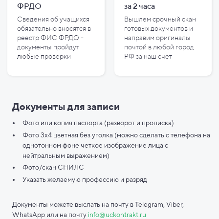
ФРДО
за
2
часа
Сведения об учащихся
Вышлем срочный скан
обязательно вносятся в
готовых документов и
реестр ФИС ФРДО -
направим оригиналы
документы пройдут
почтой в любой город
любые проверки
РФ за наш счет
Документы для записи
Фото или копия паспорта (разворот и прописка)
Фото 3х4 цветная без уголка (можно сделать с телефона на
однотонном фоне чёткое изображение лица с
нейтральным выражением)
Фото/скан СНИЛС
Указать желаемую профессию и разряд
Документы можете выслать на почту в Telegram, Viber,
WhatsApp или на почту
info@uckontrakt.ru