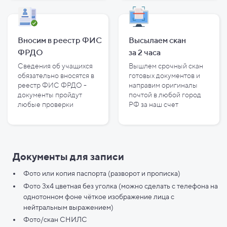
Вносим в реестр ФИС
Высылаем скан
ФРДО
за
2
часа
Сведения об учащихся
Вышлем срочный скан
обязательно вносятся в
готовых документов и
реестр ФИС ФРДО -
направим оригиналы
документы пройдут
почтой в любой город
любые проверки
РФ за наш счет
Документы для записи
Фото или копия паспорта (разворот и прописка)
Фото 3х4 цветная без уголка (можно сделать с телефона на
однотонном фоне чёткое изображение лица с
нейтральным выражением)
Фото/скан СНИЛС