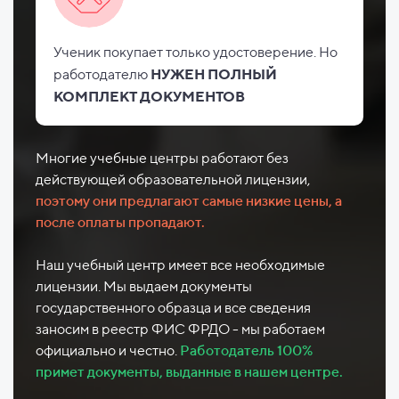
Ученик покупает только удостоверение. Но
работодателю
НУЖЕН ПОЛНЫЙ
КОМПЛЕКТ ДОКУМЕНТОВ
Многие учебные центры работают без
действующей образовательной лицензии,
поэтому они предлагают самые низкие цены, а
после оплаты пропадают.
Наш учебный центр имеет все необходимые
лицензии. Мы выдаем документы
государственного образца и все сведения
заносим в реестр ФИС ФРДО - мы работаем
официально и честно.
Работодатель 100%
примет документы, выданные в нашем центре.