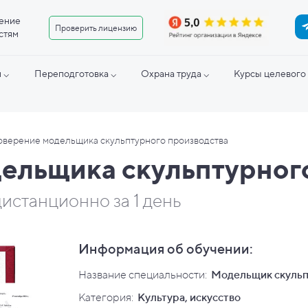
ение
Проверить лицензию
стям
 ⌵
Переподготовка ⌵
Охрана труда ⌵
Курсы целевого 
оверение модельщика скульптурного производства
ельщика скульптурног
истанционно за 1 день
Информация об обучении:
Название специальности:
Модельщик скульп
Категория:
Культура, искусство