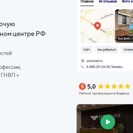
бочую
ном центре РФ
остей
офессии,
, ГНВП +