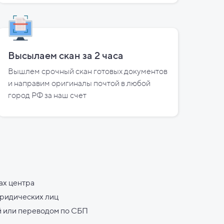
Высылаем скан за
2
часа
Вышлем срочный скан готовых документов
и направим оригиналы почтой в любой
город РФ за наш счет
ах центра
юридических лиц
й или переводом по СБП