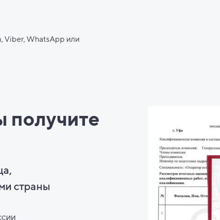
, Viber, WhatsApp или
ы
получите
ца,
ми страны
ссии