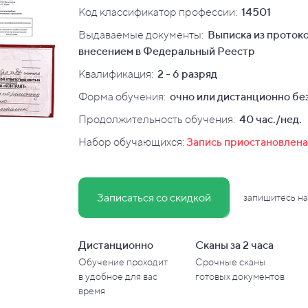
Код классификатор профессии:
14501
Выдаваемые документы:
Выписка из протоко
внесением в Федеральный Реестр
Квалификация
:
2 - 6 разряд
Форма обучения:
очно или дистанционно без
Продолжительность обучения:
40 час./нед.
Набор обучающихся:
Запись приостановлена
Записаться со скидкой
запишитесь на
Дистанционно
Сканы за 2 часа
Обучение проходит
Срочные сканы
в
удобное для вас
готовых документов
время