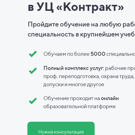
в УЦ «Контракт»
Пройдите обучение на любую ра
специальность в
крупнейшем учеб
Обучаем по более
5000
специальн
Полный комплекс услуг
: рабочие пр
проф. переподготовка, охрана труда
допуски и
многое другое
Обучение проходит на
онлайн
образовательной платформе
Нужна консультация