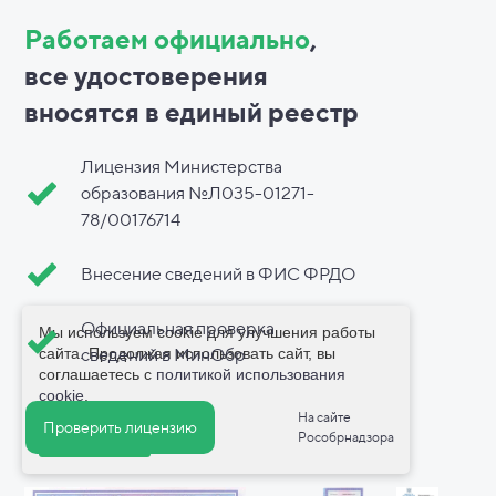
Работаем официально
,
все
удостоверения
вносятся в
единый реестр
Лицензия Министерства
образования №Л035-01271-
78/00176714
Внесение сведений в ФИС ФРДО
Официальная проверка
Мы используем cookie для улучшения работы
сайта. Продолжая использовать сайт, вы
сведений в МинОбр
соглашаетесь с
политикой использования
cookie
.
На сайте
Проверить лицензию
Рособрнадзора
Принимаю