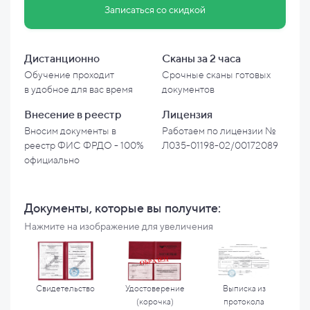
Записаться со скидкой
Дистанционно
Сканы за 2 часа
Обучение проходит
Срочные сканы готовых
в
удобное для вас время
документов
Внесение в
реестр
Лицензия
Вносим документы в
Работаем по лицензии №
реестр ФИС ФРДО - 100%
Л035-01198-02/00172089
официально
Документы, которые вы
получите:
Нажмите на изображение для увеличения
Свидетельство
Удостоверение
Выписка из
(корочка)
протокола