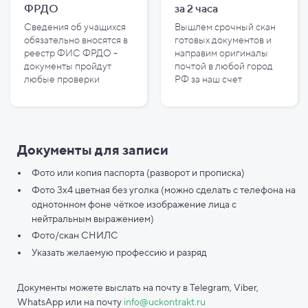
ФРДО
за
2
часа
Сведения об учащихся
Вышлем срочный скан
обязательно вносятся в
готовых документов и
реестр ФИС ФРДО -
направим оригиналы
документы пройдут
почтой в любой город
любые проверки
РФ за наш счет
Документы для записи
Фото или копия паспорта (разворот и прописка)
Фото 3х4 цветная без уголка (можно сделать с телефона на
однотонном фоне чёткое изображение лица с
нейтральным выражением)
Фото/скан СНИЛС
Указать желаемую профессию и разряд
Документы можете выслать на почту в Telegram, Viber,
WhatsApp или на почту
info@uckontrakt.ru