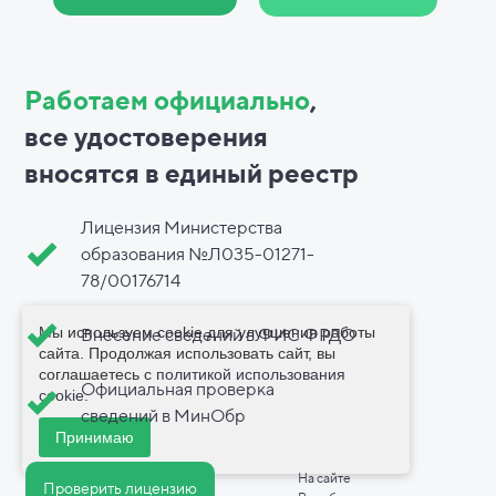
Работаем официально
,
все
удостоверения
вносятся в
единый реестр
Лицензия Министерства
образования №Л035-01271-
78/00176714
Мы используем cookie для улучшения работы
Внесение сведений в ФИС ФРДО
сайта. Продолжая использовать сайт, вы
соглашаетесь с
политикой использования
Официальная проверка
cookie
.
сведений в МинОбр
Принимаю
На сайте
Проверить лицензию