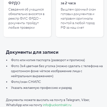
ФРДО
за
2
часа
Сведения об учащихся
Вышлем срочный скан
обязательно вносятся в
готовых документов и
реестр ФИС ФРДО -
направим оригиналы
документы пройдут
почтой в любой город
любые проверки
РФ за наш счет
Документы для записи
Фото или копия паспорта (разворот и прописка)
Фото 3х4 цветная без уголка (можно сделать с телефона на
однотонном фоне чёткое изображение лица с
нейтральным выражением)
Фото/скан СНИЛС
Указать желаемую профессию и разряд
Документы можете выслать на почту в Telegram, Viber,
WhatsApp или на почту
info@uckontrakt.ru