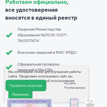
Работаем официально
,
все
удостоверения
вносятся в
единый реестр
Лицензия Министерства
образования №Л035-01271-
78/00176714
Внесение сведений в ФИС ФРДО
Официальная проверка
сведений в МинОбр
Мы используем cookie для улучшения работы
сайта. Продолжая использовать сайт, вы
соглашаетесь с
политикой использования
На сайте
cookie
.
Проверить лицензию
Рособрнадзора
Принимаю