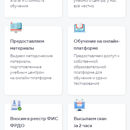
этапы и
стоимость
учебного центра, у
нас
обучения
всё честно
Предоставляем
Обучение на онлайн-
материалы
платформе
Выдаем методические
Предоставляем доступ к
материалы,
собственной
подготовленные
образовательной
учебным центром
платформе для
на
онлайн-платформе
обучения и
сдачи
тестирования
Вносим в реестр ФИС
Высылаем скан
ФРДО
за
2
часа