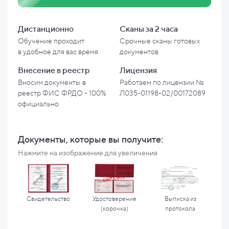
Дистанционно
Сканы за 2 часа
Обучение проходит
Срочные сканы готовых
в
удобное для вас время
документов
Внесение в
реестр
Лицензия
Вносим документы в
Работаем по лицензии №
реестр ФИС ФРДО - 100%
Л035-01198-02/00172089
официально
Документы, которые вы
получите:
Нажмите на изображение для увеличения
Свидетельство
Удостоверение
Выписка из
(корочка)
протокола