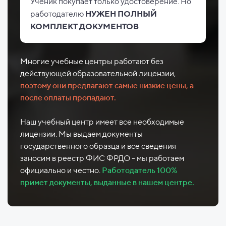
Ученик покупает только удостоверение. Но
работодателю
НУЖЕН ПОЛНЫЙ
КОМПЛЕКТ ДОКУМЕНТОВ
Многие учебные центры работают без
действующей образовательной лицензии,
поэтому они предлагают самые низкие цены, а
после оплаты пропадают.
Наш учебный центр имеет все необходимые
лицензии. Мы выдаем документы
государственного образца и все сведения
заносим в реестр ФИС ФРДО - мы работаем
официально и честно.
Работодатель 100%
примет документы, выданные в нашем центре.