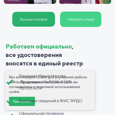
Больше отзывов
Написать отзыв
Работаем официально
,
все
удостоверения
вносятся в
единый реестр
Лицензия Министерства
Мы используем cookie для улучшения работы
образования №Л035-01271-
сайта. Продолжая использовать сайт, вы
соглашаетесь с
политикой использования
78/00176714
cookie
.
Внесение сведений в ФИС ФРДО
Принимаю
Официальная проверка