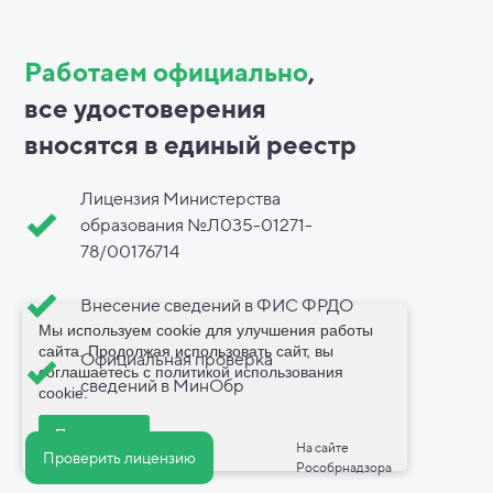
Работаем официально
,
все
удостоверения
вносятся в
единый реестр
Лицензия Министерства
образования №Л035-01271-
78/00176714
Внесение сведений в ФИС ФРДО
Мы используем cookie для улучшения работы
сайта. Продолжая использовать сайт, вы
Официальная проверка
соглашаетесь с
политикой использования
сведений в МинОбр
cookie
.
Принимаю
На сайте
Проверить лицензию
Рособрнадзора