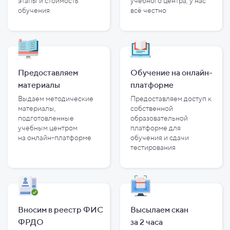
этапы и
стоимость
учебного центра, у
нас
обучения
всё честно
Предоставляем
Обучение на онлайн-
материалы
платформе
Выдаем методические
Предоставляем доступ к
материалы,
собственной
подготовленные
образовательной
учебным центром
платформе для
на
онлайн-платформе
обучения и
сдачи
тестирования
Вносим в реестр ФИС
Высылаем скан
ФРДО
за
2
часа