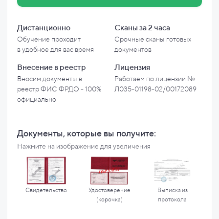
Дистанционно
Сканы за 2 часа
Обучение проходит
Срочные сканы готовых
в
удобное для вас время
документов
Внесение в
реестр
Лицензия
Вносим документы в
Работаем по лицензии №
реестр ФИС ФРДО - 100%
Л035-01198-02/00172089
официально
Документы, которые вы
получите:
Нажмите на изображение для увеличения
Свидетельство
Удостоверение
Выписка из
(корочка)
протокола