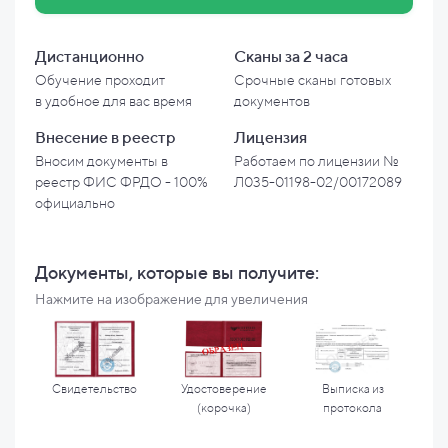
Дистанционно
Сканы за 2 часа
Обучение проходит
Срочные сканы готовых
в
удобное для вас время
документов
Внесение в
реестр
Лицензия
Вносим документы в
Работаем по лицензии №
реестр ФИС ФРДО - 100%
Л035-01198-02/00172089
официально
Документы, которые вы
получите:
Нажмите на изображение для увеличения
Свидетельство
Удостоверение
Выписка из
(корочка)
протокола