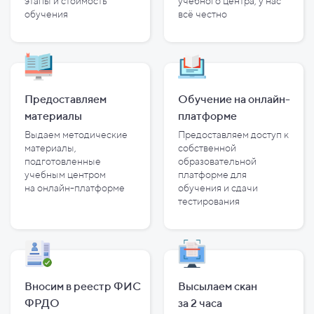
этапы и
стоимость
учебного центра, у
нас
обучения
всё честно
Предоставляем
Обучение на онлайн-
материалы
платформе
Выдаем методические
Предоставляем доступ к
материалы,
собственной
подготовленные
образовательной
учебным центром
платформе для
на
онлайн-платформе
обучения и
сдачи
тестирования
Вносим в реестр ФИС
Высылаем скан
ФРДО
за
2
часа