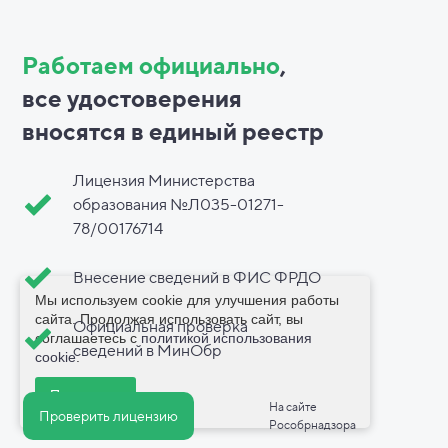
Работаем официально
,
все
удостоверения
вносятся в
единый реестр
Лицензия Министерства
образования №Л035-01271-
78/00176714
Внесение сведений в ФИС ФРДО
Мы используем cookie для улучшения работы
сайта. Продолжая использовать сайт, вы
Официальная проверка
соглашаетесь с
политикой использования
сведений в МинОбр
cookie
.
Принимаю
На сайте
Проверить лицензию
Рособрнадзора