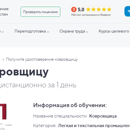
ение
Проверить лицензию
стям
 ⌵
Переподготовка ⌵
Охрана труда ⌵
Курсы целевого 
›
ь
Получите удостоверение ковровщицу
вровщицу
истанционно за 1 день
Информация об обучении:
Название специальности:
Ковровщица
Категория:
Легкая и текстильная промышле