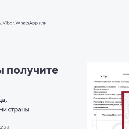
, Viber, WhatsApp или
ы
получите
ца,
ми страны
ссии