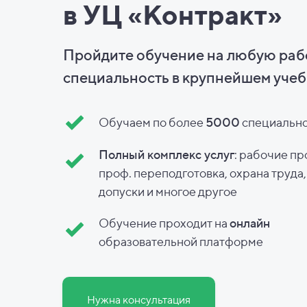
в УЦ «Контракт»
Пройдите обучение на любую ра
специальность в
крупнейшем учеб
Обучаем по более
5000
специальн
Полный комплекс услуг
: рабочие пр
проф. переподготовка, охрана труда
допуски и
многое другое
Обучение проходит на
онлайн
образовательной платформе
Нужна консультация