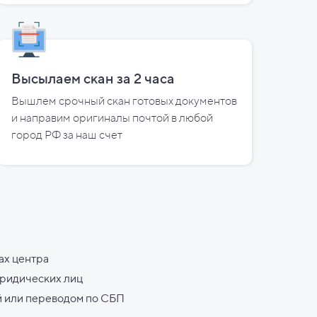
Высылаем скан за
2
часа
Вышлем срочный скан готовых документов
и направим оригиналы почтой в любой
город РФ за наш счет
ах центра
юридических лиц
й или переводом по СБП