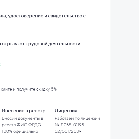
ла, удостоверение и свидетельство с
 отрыва от трудовой деятельности
с
 сайте и
получите скидку 5%
Внесение в
реестр
Лицензия
Вносим документы в
Работаем по лицензии
реестр ФИС ФРДО -
№ Л035-01198-
100% официально
02/00172089