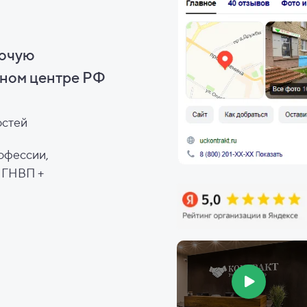
бочую
ном центре РФ
остей
офессии,
, ГНВП +