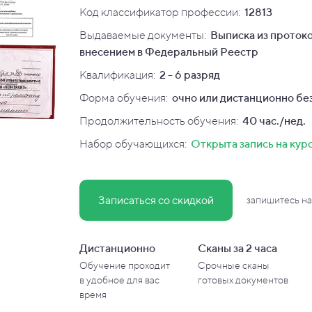
Код классификатор профессии:
12813
Выдаваемые документы:
Выписка из протоко
внесением в Федеральный Реестр
Квалификация
:
2 - 6 разряд
Форма обучения:
очно или дистанционно без
Продолжительность обучения:
40 час./нед.
Набор обучающихся:
Открыта запись на кур
Записаться со скидкой
запишитесь на
Дистанционно
Сканы за 2 часа
Обучение проходит
Срочные сканы
в
удобное для вас
готовых документов
время