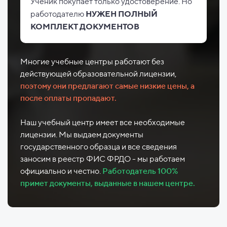
Ученик покупает только удостоверение. Но
работодателю
НУЖЕН ПОЛНЫЙ
КОМПЛЕКТ ДОКУМЕНТОВ
Многие учебные центры работают без
действующей образовательной лицензии,
поэтому они предлагают самые низкие цены, а
после оплаты пропадают.
Наш учебный центр имеет все необходимые
лицензии. Мы выдаем документы
государственного образца и все сведения
заносим в реестр ФИС ФРДО - мы работаем
официально и честно.
Работодатель 100%
примет документы, выданные в нашем центре.