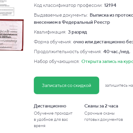
Код классификатор профессии:
12194
Выдаваемые документы:
Выписка из протоко
внесением в Федеральный Реестр
Квалификация
:
3 разряд
Форма обучения:
очно или дистанционно без
Продолжительность обучения:
40 час./нед.
Набор обучающихся:
Открыта запись на кур
Записаться со скидкой
запишитесь на
Дистанционно
Сканы за 2 часа
Обучение проходит
Срочные сканы
в
удобное для вас
готовых документов
время