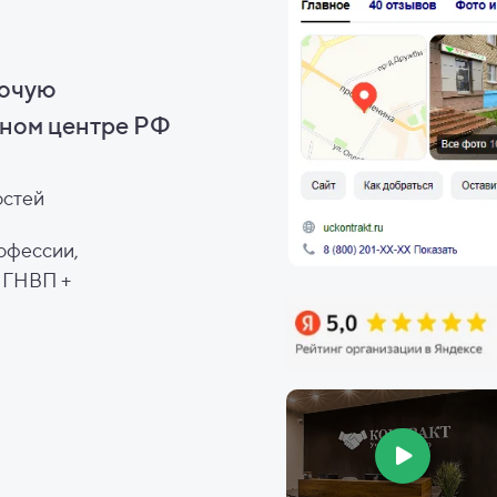
бочую
ном центре РФ
остей
офессии,
, ГНВП +