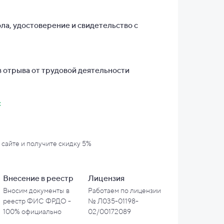
ла, удостоверение и свидетельство с
 отрыва от трудовой деятельности
с
 сайте и
получите скидку 5%
Внесение в
реестр
Лицензия
Вносим документы в
Работаем по лицензии
реестр ФИС ФРДО -
№ Л035-01198-
100% официально
02/00172089