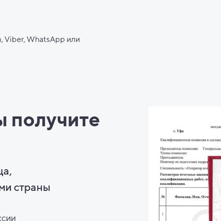
, Viber, WhatsApp или
ы
получите
ца,
ми страны
ссии