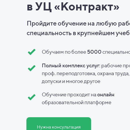
в УЦ «Контракт»
Пройдите обучение на любую ра
специальность в
крупнейшем учеб
Обучаем по более
5000
специальн
Полный комплекс услуг
: рабочие пр
проф. переподготовка, охрана труда
допуски и
многое другое
Обучение проходит на
онлайн
образовательной платформе
Нужна консультация