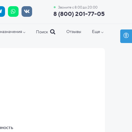
Звоните с 8:00 до 20:00
8 (800) 201-77-05
назначения ⌵
Отзывы
Еще ⌵
Поиск
нность