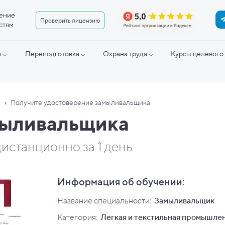
ение
Проверить лицензию
стям
 ⌵
Переподготовка ⌵
Охрана труда ⌵
Курсы целевого 
›
ь
Получите удостоверение замыливальщика
мыливальщика
истанционно за 1 день
Информация об обучении:
Название специальности:
Замыливальщик
Категория:
Легкая и текстильная промышле