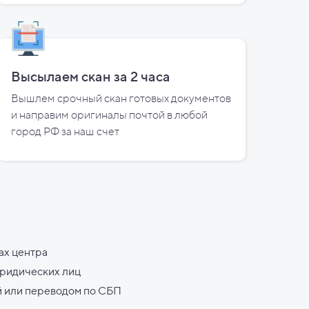
Высылаем скан за
2
часа
Вышлем срочный скан готовых документов
и направим оригиналы почтой в любой
город РФ за наш счет
ах центра
юридических лиц
й или переводом по СБП