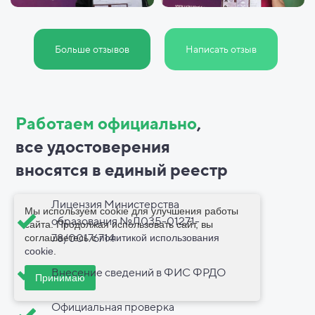
Больше отзывов
Написать отзыв
Работаем официально
,
все
удостоверения
вносятся в
единый реестр
Лицензия Министерства
Мы используем cookie для улучшения работы
образования №Л035-01271-
сайта. Продолжая использовать сайт, вы
78/00176714
соглашаетесь с
политикой использования
cookie
.
Внесение сведений в ФИС ФРДО
Принимаю
Официальная проверка