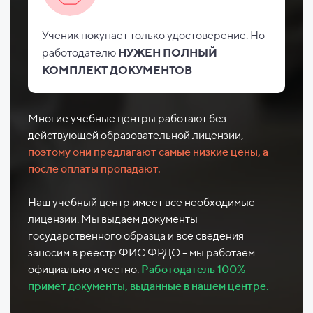
Ученик покупает только удостоверение. Но
работодателю
НУЖЕН ПОЛНЫЙ
КОМПЛЕКТ ДОКУМЕНТОВ
Многие учебные центры работают без
действующей образовательной лицензии,
поэтому они предлагают самые низкие цены, а
после оплаты пропадают.
Наш учебный центр имеет все необходимые
лицензии. Мы выдаем документы
государственного образца и все сведения
заносим в реестр ФИС ФРДО - мы работаем
официально и честно.
Работодатель 100%
примет документы, выданные в нашем центре.