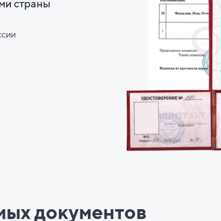
ми страны
ссии
мых документов