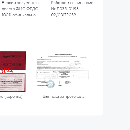
Вносим документы в
Работаем по лицензии
реестр ФИС ФРДО -
№ Л035-01198-
100% официально
02/00172089
е (корочка)
Выписка из протокола