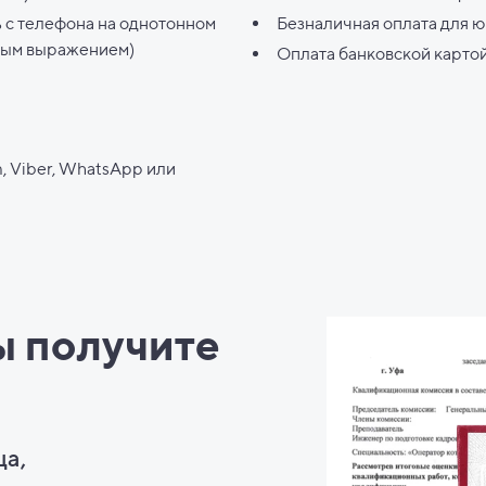
ь с телефона на однотонном
Безналичная оплата для 
ным выражением)
Оплата банковской карто
, Viber, WhatsApp или
ы
получите
ца,