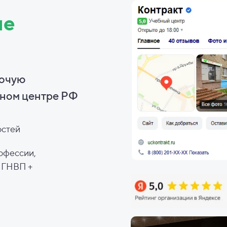
ие
бочую
ном центре РФ
остей
офессии,
, ГНВП +