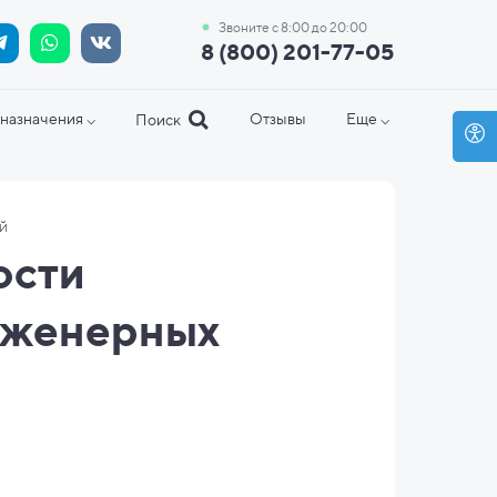
Звоните с 8:00 до 20:00
8 (800) 201-77-05
назначения ⌵
Отзывы
Еще ⌵
Поиск
ей
ости
инженерных