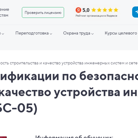
ение
Проверить лицензию
стям
 ⌵
Переподготовка ⌵
Охрана труда ⌵
Курсы целевого 
ость строительства и качество устройства инженерных систем и сет
ификации по безопасн
 качество устройства 
(БС-05)
Информация об обучении: