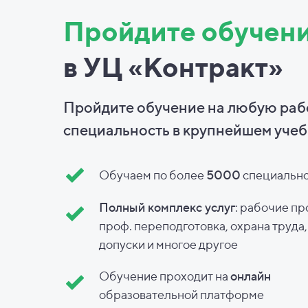
Пройдите обучен
в УЦ «Контракт»
Пройдите обучение на любую ра
специальность в
крупнейшем учеб
Обучаем по более
5000
специальн
Полный комплекс услуг
: рабочие пр
проф. переподготовка, охрана труда
допуски и
многое другое
Обучение проходит на
онлайн
образовательной платформе