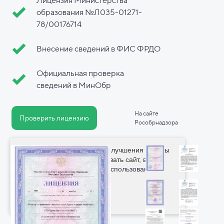
Лицензия Министерства
образования №Л035-01271-
78/00176714
Внесение сведений в ФИС ФРДО
Официальная проверка
сведений в МинОбр
На сайте
Проверить лицензию
Рособрнадзора
Мы используем cookie для улучшения работы
сайта. Продолжая использовать сайт, вы
соглашаетесь с
политикой использования
cookie
.
Принимаю