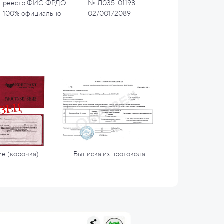
реестр ФИС ФРДО -
№ Л035-01198-
100% официально
02/00172089
е (корочка)
Выписка из протокола