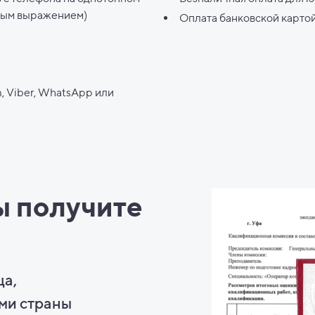
ным выражением)
Оплата банковской карто
, Viber, WhatsApp или
ы
получите
ца,
ми страны