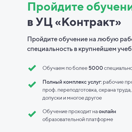
Пройдите обучен
в УЦ «Контракт»
Пройдите обучение на любую ра
специальность в
крупнейшем учеб
Обучаем по более
5000
специальн
Полный комплекс услуг
: рабочие пр
проф. переподготовка, охрана труда
допуски и
многое другое
Обучение проходит на
онлайн
образовательной платформе