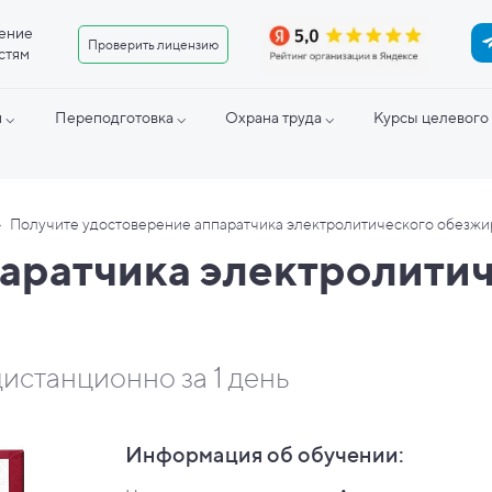
ение
Проверить лицензию
стям
 ⌵
Переподготовка ⌵
Охрана труда ⌵
Курсы целевого 
›
Получите удостоверение аппаратчика электролитического обезжи
аратчика электролити
истанционно за 1 день
Информация об обучении: