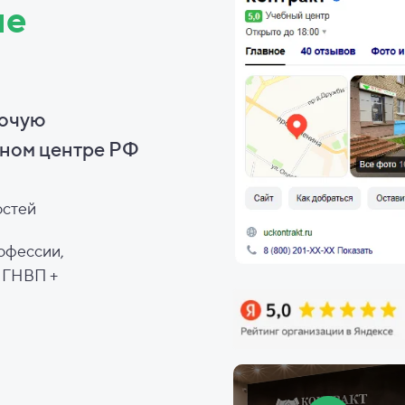
ие
бочую
ном центре РФ
остей
офессии,
, ГНВП +