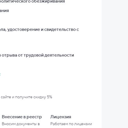
ролитического обезжиривания
ания
ла, удостоверение и свидетельство с
 отрыва от трудовой деятельности
с
 сайте и
получите скидку 5%
Внесение в
реестр
Лицензия
Вносим документы в
Работаем по лицензии