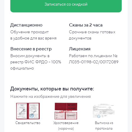
Записаться со скидкой
Дистанционно
Сканы за 2 часа
Обучение проходит
Срочные сканы готовых
в
удобное для вас время
документов
Внесение в
реестр
Лицензия
Вносим документы в
Работаем по лицензии №
реестр ФИС ФРДО - 100%
Л035-01198-02/00172089
официально
Документы, которые вы
получите:
Нажмите на изображение для увеличения
Свидетельство
Удостоверение
Выписка из
(корочка)
протокола