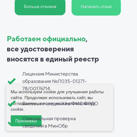
Больше отзывов
Написать отзыв
Работаем официально
,
все
удостоверения
вносятся в
единый реестр
Лицензия Министерства
образования №Л035-01271-
78/00176714
Мы используем cookie для улучшения работы
сайта. Продолжая использовать сайт, вы
Внесение сведений в ФИС ФРДО
соглашаетесь с
политикой использования
cookie
.
Официальная проверка
Принимаю
сведений в МинОбр