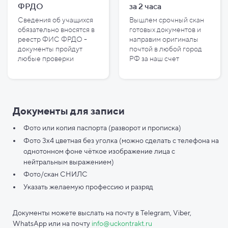
ФРДО
за
2
часа
Сведения об учащихся
Вышлем срочный скан
обязательно вносятся в
готовых документов и
реестр ФИС ФРДО -
направим оригиналы
документы пройдут
почтой в любой город
любые проверки
РФ за наш счет
Документы для записи
Фото или копия паспорта (разворот и прописка)
Фото 3х4 цветная без уголка (можно сделать с телефона на
однотонном фоне чёткое изображение лица с
нейтральным выражением)
Фото/скан СНИЛС
Указать желаемую профессию и разряд
Документы можете выслать на почту в Telegram, Viber,
WhatsApp или на почту
info@uckontrakt.ru