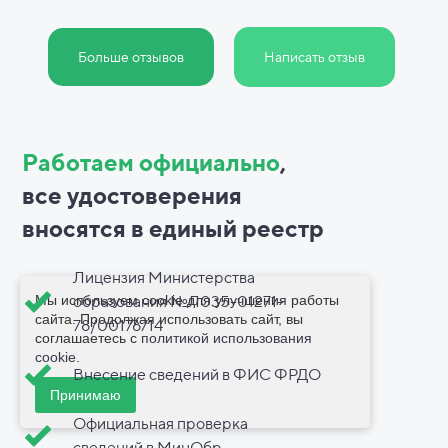
Больше отзывов
Написать отзыв
Работаем официально
,
все
удостоверения
вносятся в
единый реестр
Лицензия Министерства
Мы используем cookie для улучшения работы
образования №Л035-01271-
сайта. Продолжая использовать сайт, вы
78/00176714
соглашаетесь с
политикой использования
cookie
.
Внесение сведений в ФИС ФРДО
Принимаю
Официальная проверка
сведений в МинОбр