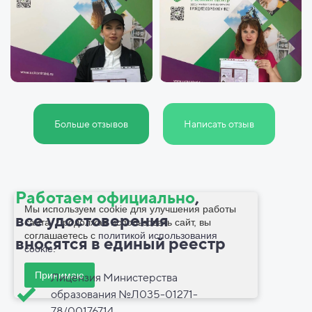
Больше отзывов
Написать отзыв
Работаем официально
,
Мы используем cookie для улучшения работы
все
удостоверения
сайта. Продолжая использовать сайт, вы
соглашаетесь с
политикой использования
вносятся в
единый реестр
cookie
.
Принимаю
Лицензия Министерства
образования №Л035-01271-
78/00176714