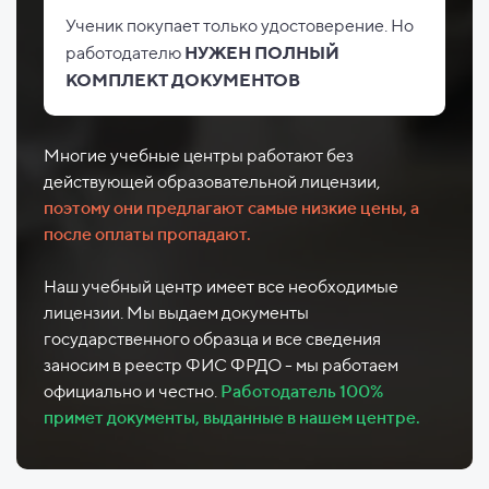
Ученик покупает только удостоверение. Но
работодателю
НУЖЕН ПОЛНЫЙ
КОМПЛЕКТ ДОКУМЕНТОВ
Многие учебные центры работают без
действующей образовательной лицензии,
поэтому они предлагают самые низкие цены, а
после оплаты пропадают.
Наш учебный центр имеет все необходимые
лицензии. Мы выдаем документы
государственного образца и все сведения
заносим в реестр ФИС ФРДО - мы работаем
официально и честно.
Работодатель 100%
примет документы, выданные в нашем центре.