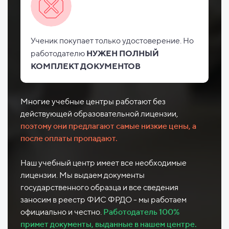
Ученик покупает только удостоверение. Но
работодателю
НУЖЕН ПОЛНЫЙ
КОМПЛЕКТ ДОКУМЕНТОВ
Многие учебные центры работают без
действующей образовательной лицензии,
поэтому они предлагают самые низкие цены, а
после оплаты пропадают.
Наш учебный центр имеет все необходимые
лицензии. Мы выдаем документы
государственного образца и все сведения
заносим в реестр ФИС ФРДО - мы работаем
официально и честно.
Работодатель 100%
примет документы, выданные в нашем центре.