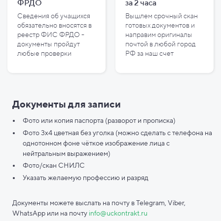
ФРДО
за
2
часа
Сведения об учащихся
Вышлем срочный скан
обязательно вносятся в
готовых документов и
реестр ФИС ФРДО -
направим оригиналы
документы пройдут
почтой в любой город
любые проверки
РФ за наш счет
Документы для записи
Фото или копия паспорта (разворот и прописка)
Фото 3х4 цветная без уголка (можно сделать с телефона на
однотонном фоне чёткое изображение лица с
нейтральным выражением)
Фото/скан СНИЛС
Указать желаемую профессию и разряд
Документы можете выслать на почту в Telegram, Viber,
WhatsApp или на почту
info@uckontrakt.ru