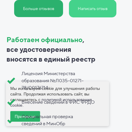
Больше отзывов
Написать отзыв
Работаем официально
,
все
удостоверения
вносятся в
единый реестр
Лицензия Министерства
образования №Л035-01271-
78/00176714
Мы используем cookie для улучшения работы
сайта. Продолжая использовать сайт, вы
соглашаетесь с
политикой использования
Внесение сведений в ФИС ФРДО
cookie
.
Официальная проверка
Принимаю
сведений в МинОбр