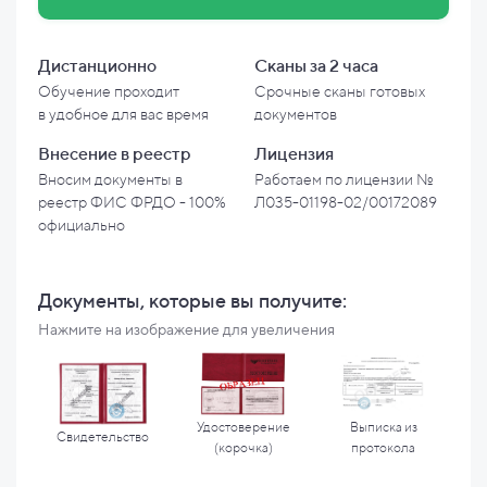
Дистанционно
Сканы за 2 часа
Обучение проходит
Срочные сканы готовых
в
удобное для вас время
документов
Внесение в
реестр
Лицензия
Вносим документы в
Работаем по лицензии №
реестр ФИС ФРДО - 100%
Л035-01198-02/00172089
официально
Документы, которые вы
получите:
Нажмите на изображение для увеличения
Удостоверение
Выписка из
Свидетельство
(корочка)
протокола