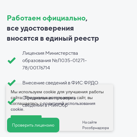
Работаем официально
,
все
удостоверения
вносятся в
единый реестр
Лицензия Министерства
образования №Л035-01271-
78/00176714
Внесение сведений в ФИС ФРДО
Мы используем cookie для улучшения работы
Официальная проверка
сайта. Продолжая использовать сайт, вы
соглашаетесь с
политикой использования
сведений в МинОбр
cookie
.
Принимаю
На сайте
Проверить лицензию
Рособрнадзора