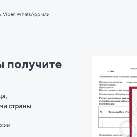
, Viber, WhatsApp или
ы
получите
ца,
ми страны
ссии