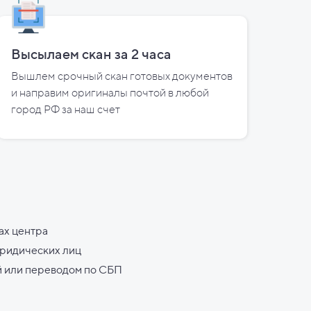
Высылаем скан за
2
часа
Вышлем срочный скан готовых документов
и направим оригиналы почтой в любой
город РФ за наш счет
ах центра
юридических лиц
й или переводом по СБП