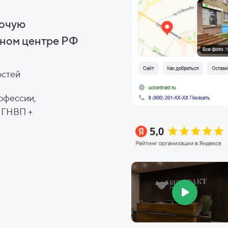
бочую
ном центре РФ
остей
офессии,
, ГНВП +