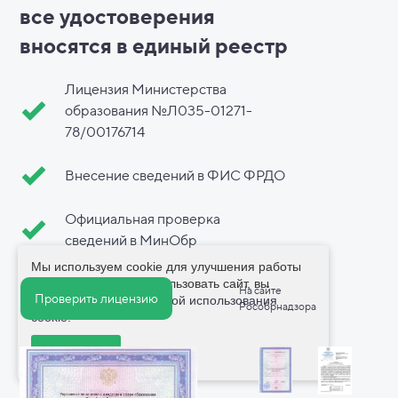
все
удостоверения
вносятся в
единый реестр
Лицензия Министерства
образования №Л035-01271-
78/00176714
Внесение сведений в ФИС ФРДО
Официальная проверка
сведений в МинОбр
Мы используем cookie для улучшения работы
сайта. Продолжая использовать сайт, вы
На сайте
Проверить лицензию
соглашаетесь с
политикой использования
Рособрнадзора
cookie
.
Принимаю