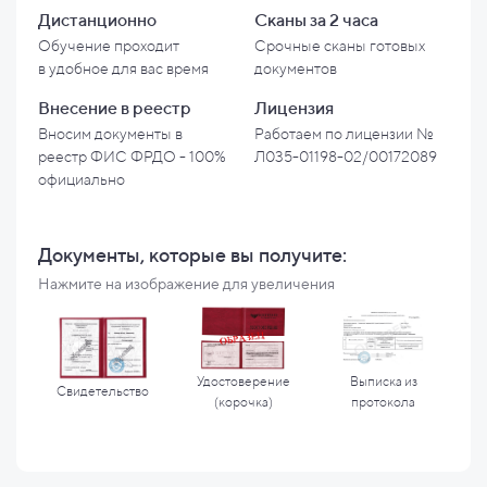
Дистанционно
Сканы за 2 часа
Обучение проходит
Срочные сканы готовых
в
удобное для вас время
документов
Внесение в
реестр
Лицензия
Вносим документы в
Работаем по лицензии №
реестр ФИС ФРДО - 100%
Л035-01198-02/00172089
официально
Документы, которые вы
получите:
Нажмите на изображение для увеличения
Удостоверение
Выписка из
Свидетельство
(корочка)
протокола