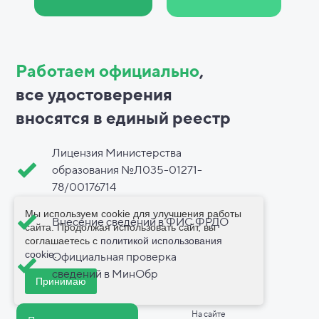
Работаем официально
,
все
удостоверения
вносятся в
единый реестр
Лицензия Министерства
образования №Л035-01271-
78/00176714
Мы используем cookie для улучшения работы
Внесение сведений в ФИС ФРДО
сайта. Продолжая использовать сайт, вы
соглашаетесь с
политикой использования
cookie
.
Официальная проверка
сведений в МинОбр
Принимаю
На сайте