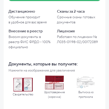
Дистанционно
Сканы за 2 часа
Обучение проходит
Срочные сканы готовых
в
удобное для вас время
документов
Внесение в
реестр
Лицензия
Вносим документы в
Работаем по лицензии №
реестр ФИС ФРДО - 100%
Л035-01198-02/00172089
официально
Документы, которые вы
получите:
Нажмите на изображение для увеличения
Удостоверение
Выписка из
Свидетельство
(корочка)
протокола